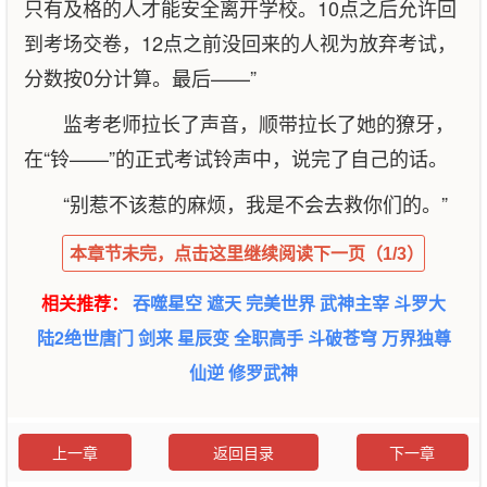
只有及格的人才能安全离开学校。10点之后允许回
到考场交卷，12点之前没回来的人视为放弃考试，
分数按0分计算。最后——”
监考老师拉长了声音，顺带拉长了她的獠牙，
在“铃——”的正式考试铃声中，说完了自己的话。
“别惹不该惹的麻烦，我是不会去救你们的。”
本章节未完，点击这里继续阅读下一页（1/3）
相关推荐：
吞噬星空
遮天
完美世界
武神主宰
斗罗大
陆2绝世唐门
剑来
星辰变
全职高手
斗破苍穹
万界独尊
仙逆
修罗武神
上一章
返回目录
下一章