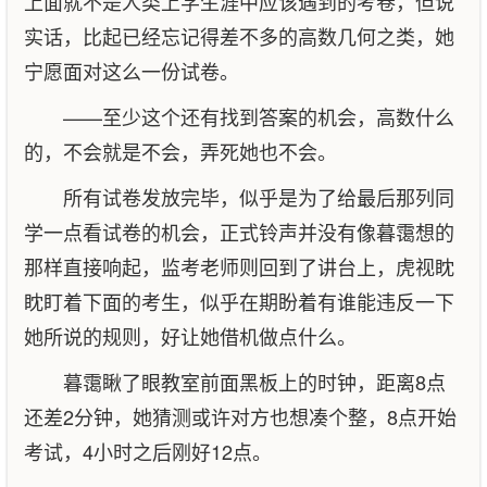
上面就不是人类上学生涯中应该遇到的考卷，但说
实话，比起已经忘记得差不多的高数几何之类，她
宁愿面对这么一份试卷。
——至少这个还有找到答案的机会，高数什么
的，不会就是不会，弄死她也不会。
所有试卷发放完毕，似乎是为了给最后那列同
学一点看试卷的机会，正式铃声并没有像暮霭想的
那样直接响起，监考老师则回到了讲台上，虎视眈
眈盯着下面的考生，似乎在期盼着有谁能违反一下
她所说的规则，好让她借机做点什么。
暮霭瞅了眼教室前面黑板上的时钟，距离8点
还差2分钟，她猜测或许对方也想凑个整，8点开始
考试，4小时之后刚好12点。