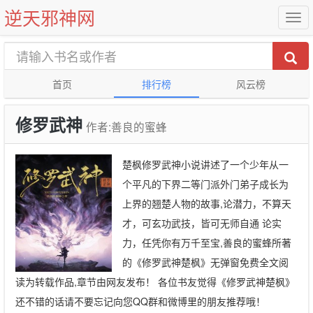
逆天邪神网
首页
排行榜
风云榜
修罗武神
作者:善良的蜜蜂
楚枫修罗武神小说讲述了一个少年从一
个平凡的下界二等门派外门弟子成长为
上界的翘楚人物的故事,论潜力，不算天
才，可玄功武技，皆可无师自通 论实
力，任凭你有万千至宝,善良的蜜蜂所著
的《修罗武神楚枫》无弹窗免费全文阅
读为转载作品,章节由网友发布！ 各位书友觉得《修罗武神楚枫》
还不错的话请不要忘记向您QQ群和微博里的朋友推荐哦！