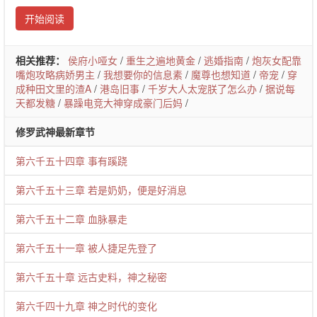
开始阅读
相关推荐：
侯府小哑女
/
重生之遍地黄金
/
逃婚指南
/
炮灰女配靠
嘴炮攻略病娇男主
/
我想要你的信息素
/
魔尊也想知道
/
帝宠
/
穿
成种田文里的渣A
/
港岛旧事
/
千岁大人太宠朕了怎么办
/
据说每
天都发糖
/
暴躁电竞大神穿成豪门后妈
/
修罗武神最新章节
第六千五十四章 事有蹊跷
第六千五十三章 若是奶奶，便是好消息
第六千五十二章 血脉暴走
第六千五十一章 被人捷足先登了
第六千五十章 远古史料，神之秘密
第六千四十九章 神之时代的变化