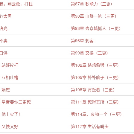
 我，燕云歌，打钱
第87章 钞能力（三更）
 心太黑
第90章 血赚一笔（三更）
 沾光
第93章 去京城抓人（三更）
 不卖
第96章 刺客
 口供
第99章 交换（三更）
章 站好挨打
第102章 杀鸡儆猴（三更）
章 互相吐槽
第105章 补补脑子（三更）
章 嫡庶
第108章 背叛者（三更）
章 皇帝要你三更死
第111章 死得其所（三更）
章 他上火了！
第114章，废物一个（三更）
章 又快又好
第117章 生活有盼头