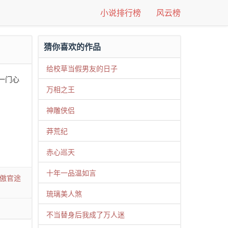
小说排行榜
风云榜
猜你喜欢的作品
给校草当假男友的日子
一门心
万相之王
神雕侠侣
莽荒纪
赤心巡天
十年一品温如言
傲官途
琉璃美人煞
不当替身后我成了万人迷