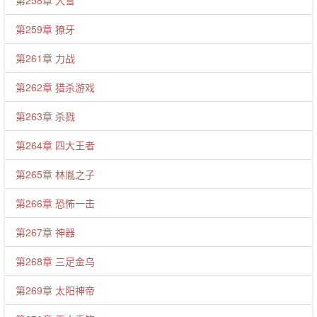
第258章 大雪
第259章 獠牙
第261章 力战
第262章 猎杀游戏
第263章 杀戮
第264章 四大王者
第265章 林胤之子
第266章 恐怖一击
第267章 神器
第268章 三足金乌
第269章 太阳神帝