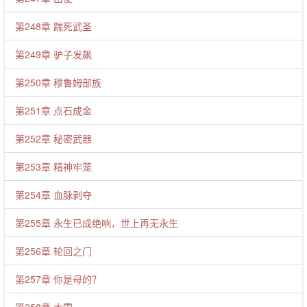
第248章 踹死武圣
第249章 驴子发飙
第250章 穆鲁姆部族
第251章 点石成金
第252章 秘密武器
第253章 精神牢笼
第254章 血脉剥夺
第255章 永生已成绝响，世上再无永生
第256章 轮回之门
第257章 你是母的？