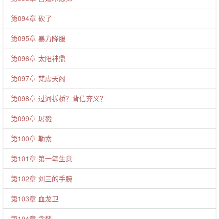
第094章 砍了
第095章 暴力降服
第096章 太阳神鼎
第097章 梵虚天阁
第098章 过河拆桥？背信弃义？
第099章 屠戮
第100章 勒索
第101章 第一笔生意
第102章 刘三的手腕
第103章 血龙卫
第104章 贪婪