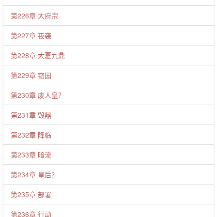
第226章 大府宗
第227章 夜袭
第228章 大夏九鼎
第229章 窃国
第230章 废人皇？
第231章 毁鼎
第232章 降临
第233章 暗流
第234章 皇后？
第235章 部署
第236章 行动