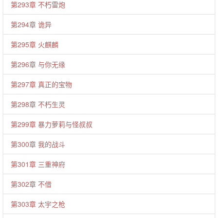
第293章 不朽雷炮
第294章 诡异
第295章 火麒麟
第296章 与你无缘
第297章 真正的宝物
第298章 不朽生灵
第299章 暴力萝莉与怪叔叔
第300章 我的战斗
第301章 三重神府
第302章 不借
第303章 太宇之枪