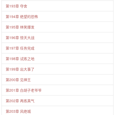
第193章 夺舍
第194章 绝望的恐怖
第195章 林笑爆发
第196章 惊天大战
第197章 任务完成
第198章 试炼之地
第199章 出大事了
第200章 见神王
第201章 白胡子老爷爷
第202章 再炼真气
第203章 风绝城