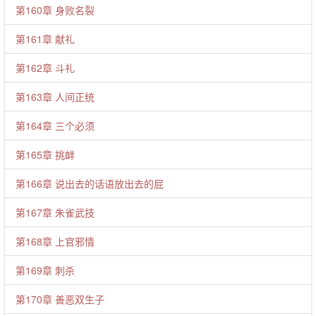
第160章 身败名裂
第161章 献礼
第162章 斗礼
第163章 人间正统
第164章 三个必须
第165章 挑衅
第166章 说出去的话语放出去的屁
第167章 朱雀武技
第168章 上官邪情
第169章 刺杀
第170章 善恶双生子