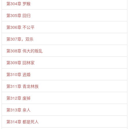
第304章 罗睺
第305章 回归
第306章 不公平
第307章，双杀
第308章 伟大的叛乱
第309章 回林家
第310章 逃婚
第311章 青龙林族
第312章 废掉
第313章 亲人
第314章 都是死人