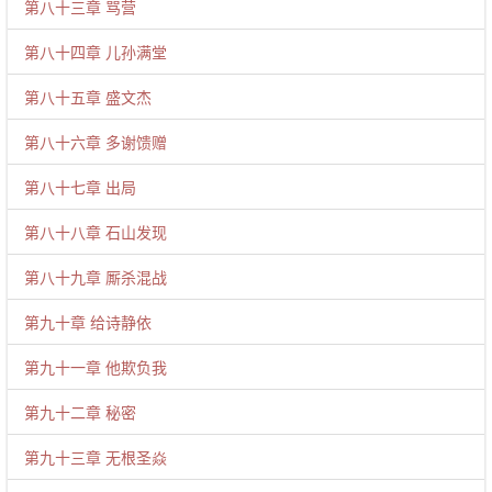
第八十三章 骂营
第八十四章 儿孙满堂
第八十五章 盛文杰
第八十六章 多谢馈赠
第八十七章 出局
第八十八章 石山发现
第八十九章 厮杀混战
第九十章 给诗静依
第九十一章 他欺负我
第九十二章 秘密
第九十三章 无根圣焱