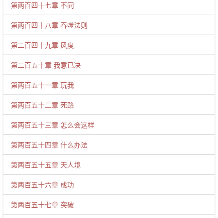
第两百四十七章 不同
第两百四十八章 吞噬法则
第二百四十九章 风度
第二百五十章 我意已决
第两百五十一章 玩我
第两百五十二章 死路
第两百五十三章 怎么会这样
第两百五十四章 什么办法
第两百五十五章 天人境
第两百五十六章 成功
第两百五十七章 突破