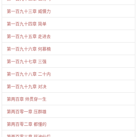
第一百九十三章 威慑力
第一百九十四章 简单
第一百九十五章 走进去
第一百九十六章 何慕楠
第一百九十七章 三强
第一百九十八章 二十内
第一百九十九章 对决
第两百章 帅贯穿一生
第两百零一章 压群雄
第两百零二章 都懂的
第两百零三章 瑶池仙后