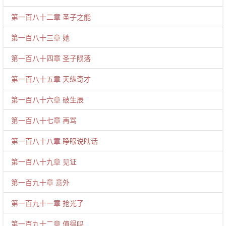
第一百八十二章 圣子之能
第一百八十三章 她
第一百八十四章 圣子陨落
第一百八十五章 天纵奇才
第一百八十六章 破生辰
第一百八十七章 再骂
第一百八十八章 睁眼说瞎话
第一百八十九章 见证
第一百九十章 意外
第一百九十一章 抢光了
第一百九十二章 值得吗