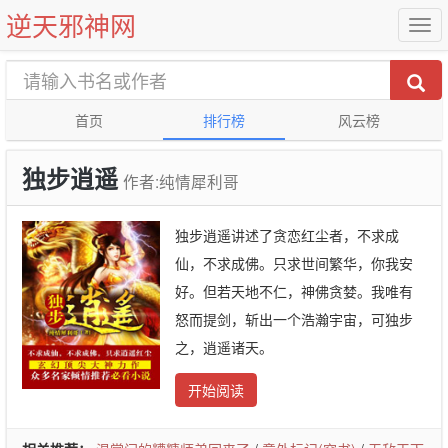
逆天邪神网
首页
排行榜
风云榜
独步逍遥
作者:纯情犀利哥
独步逍遥讲述了贪恋红尘者，不求成
仙，不求成佛。只求世间繁华，你我安
好。但若天地不仁，神佛贪婪。我唯有
怒而提剑，斩出一个浩瀚宇宙，可独步
之，逍遥诸天。
开始阅读