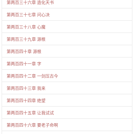
第两百三十六章 造化天书
第两百三十七章 问心决
第两百三十八章 心魔
第两百三十九章 源根
第两百四十章 源根
第两百四十一章 字
第两百四十二章 一剑压古今
第两百四十三章 我来
第两百四十四章 绝望
第两百四十五章 让我试试
第两百四十六章 要老子命啊