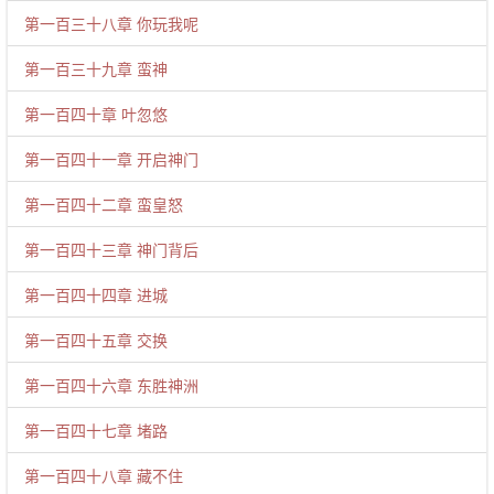
第一百三十八章 你玩我呢
第一百三十九章 蛮神
第一百四十章 叶忽悠
第一百四十一章 开启神门
第一百四十二章 蛮皇怒
第一百四十三章 神门背后
第一百四十四章 进城
第一百四十五章 交换
第一百四十六章 东胜神洲
第一百四十七章 堵路
第一百四十八章 藏不住