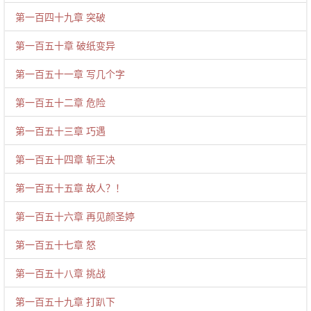
第一百四十九章 突破
第一百五十章 破纸变异
第一百五十一章 写几个字
第一百五十二章 危险
第一百五十三章 巧遇
第一百五十四章 斩王决
第一百五十五章 故人？！
第一百五十六章 再见颜圣婷
第一百五十七章 怒
第一百五十八章 挑战
第一百五十九章 打趴下