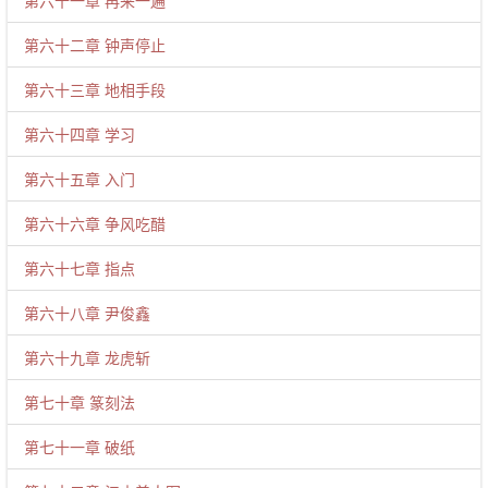
第六十一章 再来一遍
第六十二章 钟声停止
第六十三章 地相手段
第六十四章 学习
第六十五章 入门
第六十六章 争风吃醋
第六十七章 指点
第六十八章 尹俊鑫
第六十九章 龙虎斩
第七十章 篆刻法
第七十一章 破纸