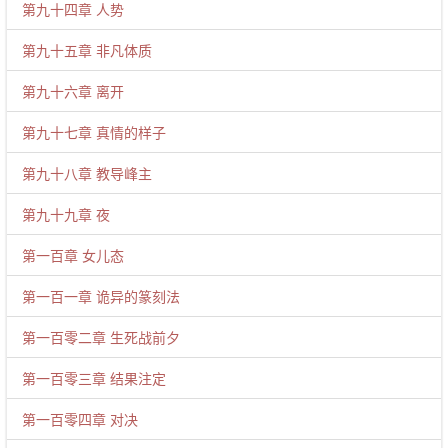
第九十四章 人势
第九十五章 非凡体质
第九十六章 离开
第九十七章 真情的样子
第九十八章 教导峰主
第九十九章 夜
第一百章 女儿态
第一百一章 诡异的篆刻法
第一百零二章 生死战前夕
第一百零三章 结果注定
第一百零四章 对决