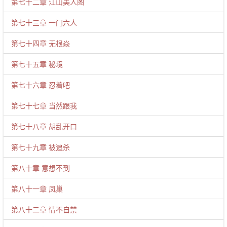
第七十二章 江山美人图
第七十三章 一门六人
第七十四章 无根焱
第七十五章 秘境
第七十六章 忍着吧
第七十七章 当然跟我
第七十八章 胡乱开口
第七十九章 被追杀
第八十章 意想不到
第八十一章 凤巢
第八十二章 情不自禁