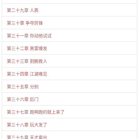
第二十九章 人质
第三十章 争夺厉锋
第三十一章 你动他试试
第三十二章 黑雷爆发
第三十三章 割腕救人
第三十四章 江湖难见
第三十五章 分别
第三十六章 后门
第三十七章 跑啊跑的就上来了
第三十八章 玩大发了
第三十九章 天才辈出