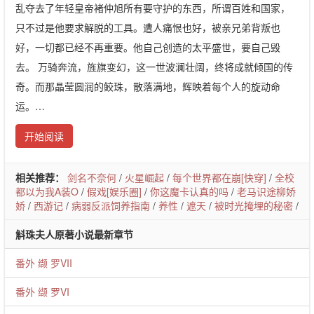
乱夺去了年轻皇帝褚仲旭所有要守护的东西，所谓百姓和国家，
只不过是他要求解脱的工具。遭人痛恨也好，被亲兄弟背叛也
好，一切都已经不再重要。他自己创造的太平盛世，要自己毁
去。 万骑奔流，旌旗变幻，这一世波澜壮阔，终将成就倾国的传
奇。而那晶莹圆润的鲛珠，散落满地，辉映着每个人的旋动命
运。…
开始阅读
相关推荐：
剑名不奈何
/
火星崛起
/
每个世界都在崩[快穿]
/
全校
都以为我A装O
/
假戏[娱乐圈]
/
你这魔卡认真的吗
/
老马识途柳娇
娇
/
西游记
/
病弱反派饲养指南
/
养性
/
遮天
/
被时光掩埋的秘密
/
斛珠夫人原著小说最新章节
番外 缬 罗VII
番外 缬 罗VI