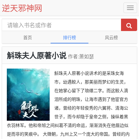
逆天邪神网
首页
排行榜
风云榜
斛珠夫人原著小说
作者:萧如瑟
斛珠夫人原著小说讲术的是采珠女海
市，幼遇鲛人，那美丽而梦幻的生灵，
在她掌心留下了琅缳二字。而这鲛人滴
泪所成的明珠，让海市遇到了他宦官方
诸，曾经的年轻俊秀的六翼将、清海公
世子，而今却隐于皇帝之侧，操纵着黑
衣羽林军。他和帝旭之间纠葛不清的命运，渐渐消失在他唇边似
是而非的笑痕中。 大徵朝，九州上又一个庞大的帝国。曾经的内