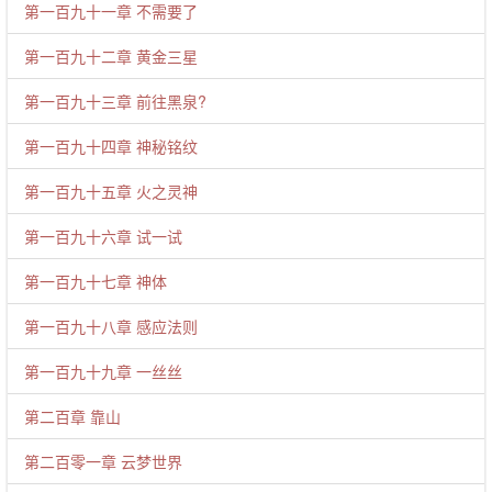
第一百九十一章 不需要了
第一百九十二章 黄金三星
第一百九十三章 前往黑泉?
第一百九十四章 神秘铭纹
第一百九十五章 火之灵神
第一百九十六章 试一试
第一百九十七章 神体
第一百九十八章 感应法则
第一百九十九章 一丝丝
第二百章 靠山
第二百零一章 云梦世界