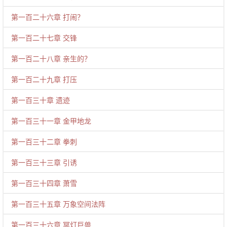
第一百二十六章 打闹？
第一百二十七章 交锋
第一百二十八章 亲生的？
第一百二十九章 打压
第一百三十章 遗迹
第一百三十一章 金甲地龙
第一百三十二章 拳刺
第一百三十三章 引诱
第一百三十四章 萧雪
第一百三十五章 万象空间法阵
第一百三十六章 冥灯巨兽