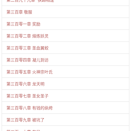
第三百章 敬服
第三百零一章 奖励
第三百零二章 熔炼妖灵
第三百零三章 圣血翼蛟
第三百零四章 凝儿到访
第三百零五章 火神宗叶氏
第三百零六章 龙天明
第三百零七章 圣女圣子
第三百零八章 有钱的纨绔
第三百零九章 被坑了