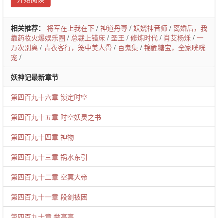
相关推荐：
将军在上我在下
/
神道丹尊
/
妖娆神音师
/
离婚后，我
靠药妆火爆娱乐圈
/
总裁上错床
/
圣王
/
修炼时代
/
肖艾杨烁
/
一
万次别离
/
青衣客行，笼中美人骨
/
百鬼集
/
锦鲤糖宝，全家咣咣
宠
/
妖神记最新章节
第四百九十六章 锁定时空
第四百九十五章 时空妖灵之书
第四百九十四章 神物
第四百九十三章 祸水东引
第四百九十二章 空冥大帝
第四百九十一章 段剑被困
第四百九十章 举高高