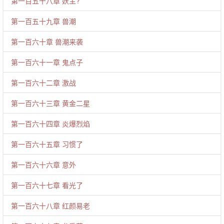
第一百五十八章 妖主?
第一百五十九章 兽潮
第一百六十章 兽潮来袭
第一百六十一章 鬼点子
第一百六十二章 激战
第一百六十三章 黄金二星
第一百六十四章 炎爆烈焰
第一百六十五章 习惯了
第一百六十六章 意外
第一百六十七章 看光了
第一百六十八章 红颜易老