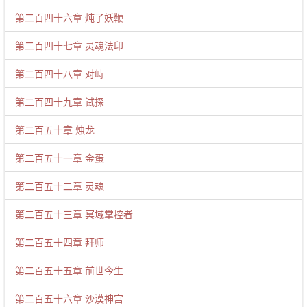
第二百四十六章 炖了妖鞭
第二百四十七章 灵魂法印
第二百四十八章 对峙
第二百四十九章 试探
第二百五十章 烛龙
第二百五十一章 金蛋
第二百五十二章 灵魂
第二百五十三章 冥域掌控者
第二百五十四章 拜师
第二百五十五章 前世今生
第二百五十六章 沙漠神宫