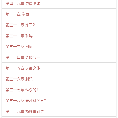
第四十九章 力量测试
第五十章 拳劲
第五十一章 炸了?
第五十二章 耻辱
第五十三章 回家
第五十四章 奇经截手
第五十五章 天痕之体
第五十六章 刺杀
第五十七章 谁杀的?
第五十八章 天才班学员?
第五十九章 杨理事到访