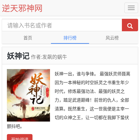
逆天邪神网
首页
排行榜
风云榜
妖神记
作者:发飙的蜗牛
妖神一出，谁与争锋。 最强妖灵师聂离
因为一本神秘的时空妖灵之书重生年少
时代，修炼最强功法、最强的妖灵之
力，踏足武道巅峰！前世的仇人，全部
清算。既然重生，这一世我便是主宰一
切的众神之王，让一切都在我脚下蛰伏
颤抖吧。
开始阅读