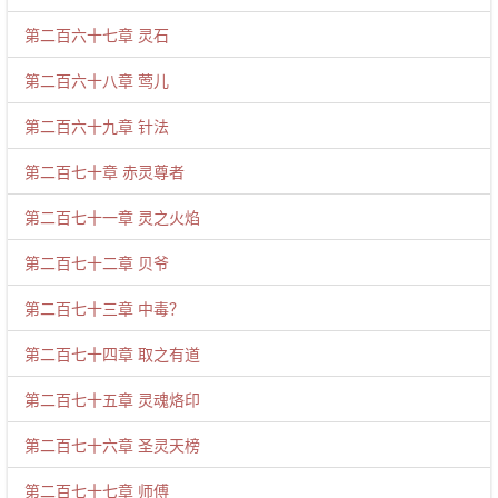
第二百六十七章 灵石
第二百六十八章 莺儿
第二百六十九章 针法
第二百七十章 赤灵尊者
第二百七十一章 灵之火焰
第二百七十二章 贝爷
第二百七十三章 中毒？
第二百七十四章 取之有道
第二百七十五章 灵魂烙印
第二百七十六章 圣灵天榜
第二百七十七章 师傅