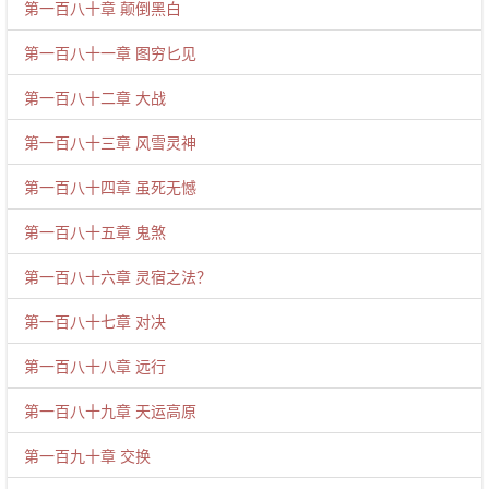
第一百八十章 颠倒黑白
第一百八十一章 图穷匕见
第一百八十二章 大战
第一百八十三章 风雪灵神
第一百八十四章 虽死无憾
第一百八十五章 鬼煞
第一百八十六章 灵宿之法？
第一百八十七章 对决
第一百八十八章 远行
第一百八十九章 天运高原
第一百九十章 交换