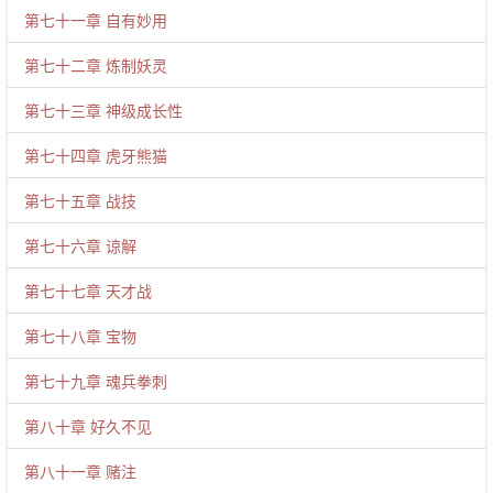
第七十一章 自有妙用
第七十二章 炼制妖灵
第七十三章 神级成长性
第七十四章 虎牙熊猫
第七十五章 战技
第七十六章 谅解
第七十七章 天才战
第七十八章 宝物
第七十九章 魂兵拳刺
第八十章 好久不见
第八十一章 赌注