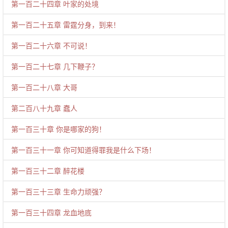
第一百二十四章 叶家的处境
第一百二十五章 雷霆分身，到来！
第一百二十六章 不可说！
第一百二十七章 几下鞭子？
第一百二十八章 大哥
第二百八十九章 蠢人
第一百三十章 你是哪家的狗！
第一百三十一章 你可知道得罪我是什么下场！
第一百三十二章 醉花楼
第一百三十三章 生命力顽强？
第一百三十四章 龙血地底