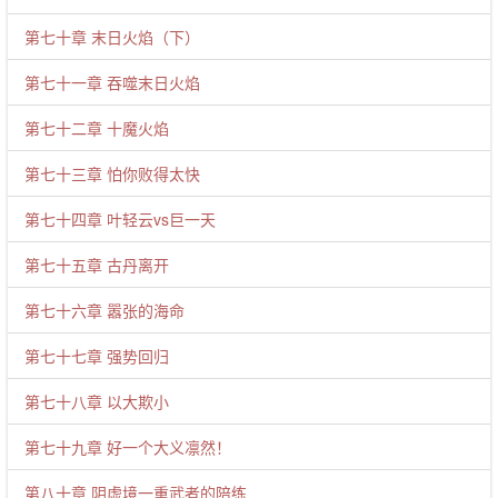
第七十章 末日火焰（下）
第七十一章 吞噬末日火焰
第七十二章 十魔火焰
第七十三章 怕你败得太快
第七十四章 叶轻云vs巨一天
第七十五章 古丹离开
第七十六章 嚣张的海命
第七十七章 强势回归
第七十八章 以大欺小
第七十九章 好一个大义凛然！
第八十章 阴虚境一重武者的陪练