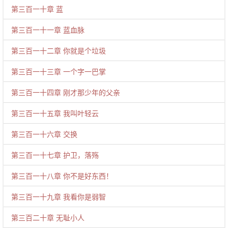
第三百一十章 蓝
第三百一十一章 蓝血脉
第三百一十二章 你就是个垃圾
第三百一十三章 一个字一巴掌
第三百一十四章 刚才那少年的父亲
第三百一十五章 我叫叶轻云
第三百一十六章 交换
第三百一十七章 护卫，落殇
第三百一十八章 你不是好东西！
第三百一十九章 我看你是弱智
第三百二十章 无耻小人