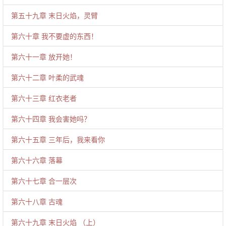
第五十九章 末日火焰，灵臂
第六十章 我不要虚的东西！
第六十一章 放开她！
第六十二章 叶柔的武魂
第六十三章 红衣老者
第六十四章 我会害她吗？
第六十五章 三年后，我来看你
第六十六章 落幕
第六十七章 合一层次
第六十八章 古魂
第六十九章 末日火焰 （上）