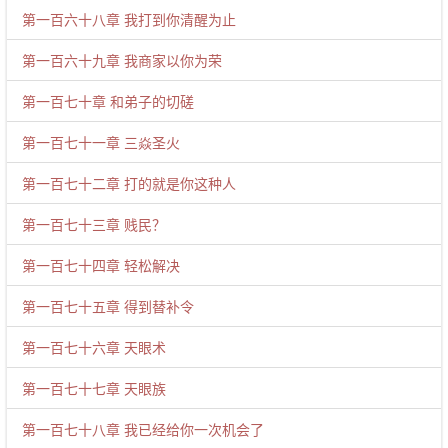
第一百六十八章 我打到你清醒为止
第一百六十九章 我商家以你为荣
第一百七十章 和弟子的切磋
第一百七十一章 三焱圣火
第一百七十二章 打的就是你这种人
第一百七十三章 贱民？
第一百七十四章 轻松解决
第一百七十五章 得到替补令
第一百七十六章 天眼术
第一百七十七章 天眼族
第一百七十八章 我已经给你一次机会了