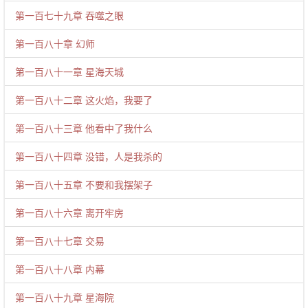
第一百七十九章 吞噬之眼
第一百八十章 幻师
第一百八十一章 星海天城
第一百八十二章 这火焰，我要了
第一百八十三章 他看中了我什么
第一百八十四章 没错，人是我杀的
第一百八十五章 不要和我摆架子
第一百八十六章 离开牢房
第一百八十七章 交易
第一百八十八章 内幕
第一百八十九章 星海院