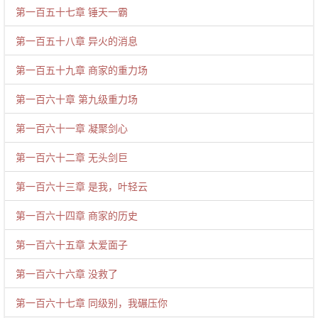
第一百五十七章 锤天一霸
第一百五十八章 异火的消息
第一百五十九章 商家的重力场
第一百六十章 第九级重力场
第一百六十一章 凝聚剑心
第一百六十二章 无头剑巨
第一百六十三章 是我，叶轻云
第一百六十四章 商家的历史
第一百六十五章 太爱面子
第一百六十六章 没救了
第一百六十七章 同级别，我碾压你