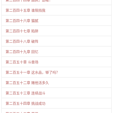
第二百四十五章 谁阻挡我
第二百四十六章 猫腻
第二百四十七章 陷阱
第二百四十八章 破阵
第二百四十九章 回忆
第二百五十章 斗兽场
第二百五十一章 这水品，够了吗？
第二百五十二章 赌他活多久
第二百五十三章 连续战斗
第二百五十四章 挑战成功