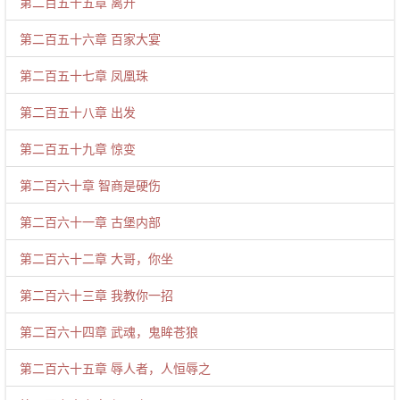
第二百五十五章 离开
第二百五十六章 百家大宴
第二百五十七章 凤凰珠
第二百五十八章 出发
第二百五十九章 惊变
第二百六十章 智商是硬伤
第二百六十一章 古堡内部
第二百六十二章 大哥，你坐
第二百六十三章 我教你一招
第二百六十四章 武魂，鬼眸苍狼
第二百六十五章 辱人者，人恒辱之