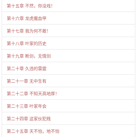
第十五章 不然，你没戏！
第十六章 龙虎魔血甲
第十七章 我为何不敢！
第十八章 叶家的历史
第十九章 断剑，无情剑
第二十章 久违的雷霆
第二十一章 无中生有
第二十二章 不知天高地厚！
第二十三章 叶家年会
第二十四章 这家伙犯贱
第二十五章 天不怕，地不怕