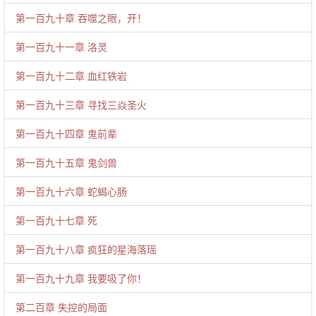
第一百九十章 吞噬之眼，开！
第一百九十一章 洛灵
第一百九十二章 血红铁岩
第一百九十三章 寻找三焱圣火
第一百九十四章 鬼前辈
第一百九十五章 鬼剑兽
第一百九十六章 蛇蝎心肠
第一百九十七章 死
第一百九十八章 疯狂的星海落瑶
第一百九十九章 我要吸了你！
第二百章 失控的局面