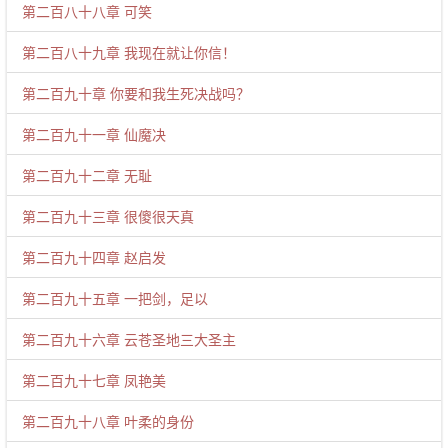
第二百八十八章 可笑
第二百八十九章 我现在就让你信！
第二百九十章 你要和我生死决战吗？
第二百九十一章 仙魔决
第二百九十二章 无耻
第二百九十三章 很傻很天真
第二百九十四章 赵启发
第二百九十五章 一把剑，足以
第二百九十六章 云苍圣地三大圣主
第二百九十七章 凤艳美
第二百九十八章 叶柔的身份