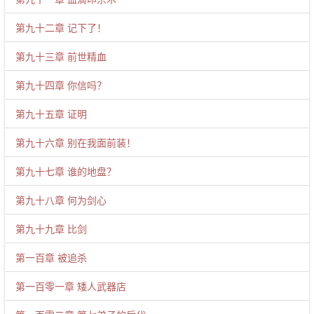
第九十二章 记下了！
第九十三章 前世精血
第九十四章 你信吗？
第九十五章 证明
第九十六章 别在我面前装！
第九十七章 谁的地盘？
第九十八章 何为剑心
第九十九章 比剑
第一百章 被追杀
第一百零一章 矮人武器店