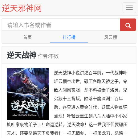
逆天邪神网
首页
排行榜
风云榜
逆天战神
作者:不败
逆天战神小说讲述百年前，一代战神叶
轻云横空出世，碾压各路天骄之子，令
敌人闻风丧胆，却不料被妻子洛灵，兄
弟狼十三背叛，陨落十魔深渊！百年
后，各界进入黄金时代，妖孽人物疯狂
涌现！叶轻云重生到八荒大陆中小小家
族叶家废物弟子上！命运逆转，逆天改命！这一世我不但要碾压
天才，还要杀遍天下负我者！一把无情剑，一把屠龙刀，杀遍一