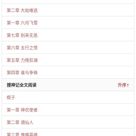
第二章 大劫难逃
第一章 六月飞雪
第七章 别来无恙
第六章 五行之悟
第五章 力挽狂澜
第四章 谁与争锋
搜神记全文阅读
升序↑
楔子
第一章 神农使者
第二章 谪仙人
第三章 傀儡英雄