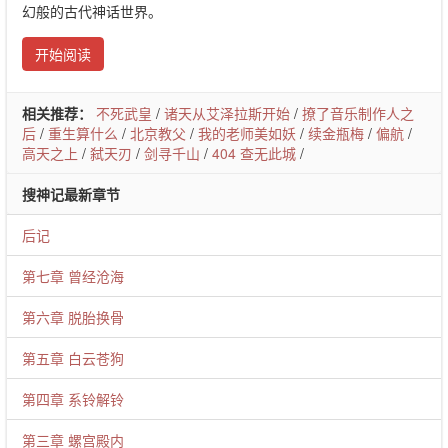
幻般的古代神话世界。
开始阅读
相关推荐：
不死武皇
/
诸天从艾泽拉斯开始
/
撩了音乐制作人之
后
/
重生算什么
/
北京教父
/
我的老师美如妖
/
续金瓶梅
/
偏航
/
高天之上
/
弑天刃
/
剑寻千山
/
404 查无此城
/
搜神记最新章节
后记
第七章 曾经沧海
第六章 脱胎换骨
第五章 白云苍狗
第四章 系铃解铃
第三章 螺宫殿内