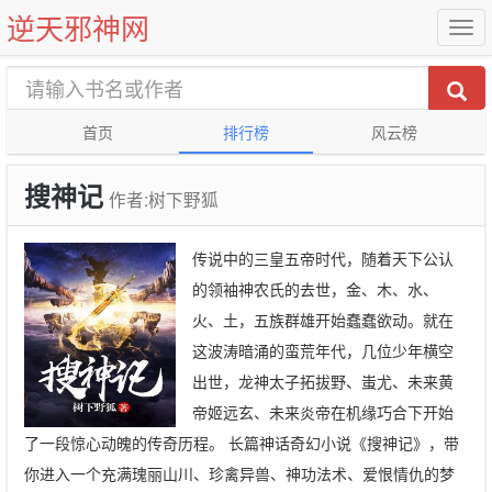
逆天邪神网
首页
排行榜
风云榜
搜神记
作者:树下野狐
传说中的三皇五帝时代，随着天下公认
的领袖神农氏的去世，金、木、水、
火、土，五族群雄开始蠢蠢欲动。就在
这波涛暗涌的蛮荒年代，几位少年横空
出世，龙神太子拓拔野、蚩尤、未来黄
帝姬远玄、未来炎帝在机缘巧合下开始
了一段惊心动魄的传奇历程。 长篇神话奇幻小说《搜神记》，带
你进入一个充满瑰丽山川、珍禽异兽、神功法术、爱恨情仇的梦