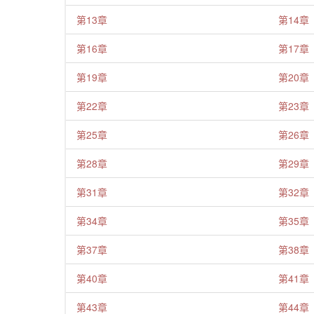
第13章
第14章
第16章
第17章
第19章
第20章
第22章
第23章
第25章
第26章
第28章
第29章
第31章
第32章
第34章
第35章
第37章
第38章
第40章
第41章
第43章
第44章