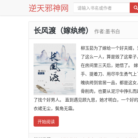
逆天邪神网
长风渡（嫁纨绔）
作者:墨书白
柳玉茹为了嫁给一个好夫婿，
了这么一人，算是毁了这辈子
在房间里三天后，她悟了。 
手、提着刀、用尽毕生勇气上了
魄纨绔到官居一品，都是这女
骨削肉，也要从泥泞中挣扎而
了找个好男人。 直到遇见顾九思，她才明白，一个好
衣裙无尘，鬓角无霜。
开始阅读