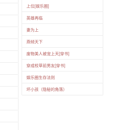
上位[娱乐圈]
英雄再临
妻为上
燕倾天下
废物美人被宠上天[穿书]
穿成校草前男友[穿书]
娱乐圈生存法则
坏小孩（隐秘的角落）