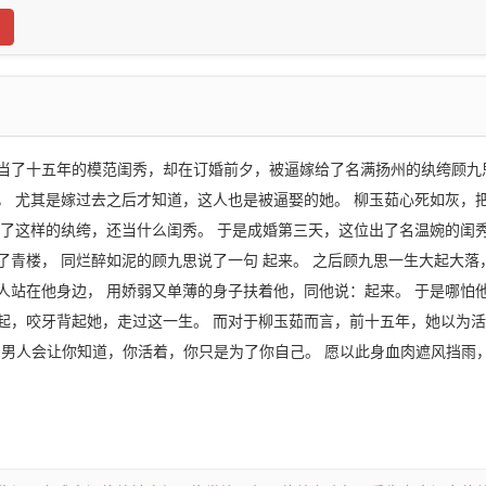
当了十五年的模范闺秀，却在订婚前夕，被逼嫁给了名满扬州的纨绔顾九
， 尤其是嫁过去之后才知道，这人也是被逼娶的她。 柳玉茹心死如灰，
嫁了这样的纨绔，还当什么闺秀。 于是成婚第三天，这位出了名温婉的闺
青楼， 同烂醉如泥的顾九思说了一句 起来。 之后顾九思一生大起大落
人站在他身边， 用娇弱又单薄的身子扶着他，同他说：起来。 于是哪怕
起，咬牙背起她，走过这一生。 而对于柳玉茹而言，前十五年，她以为
的男人会让你知道，你活着，你只是为了你自己。 愿以此身血肉遮风挡雨