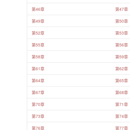
第46章
第47章
第49章
第50章
第52章
第53章
第55章
第56章
第58章
第59章
第61章
第62章
第64章
第65章
第67章
第68章
第70章
第71章
第73章
第74章
第76章
第77章