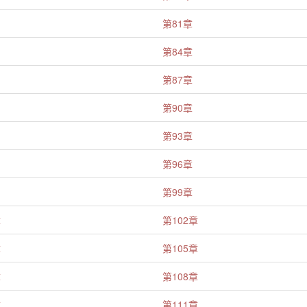
第81章
第84章
第87章
第90章
第93章
第96章
第99章
章
第102章
章
第105章
章
第108章
章
第111章