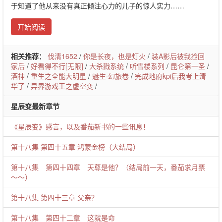
于知道了他从来没有真正倾注心力的儿子的惊人实力……
开始阅读
相关推荐：
伐清1652
/
你是长夜，也是灯火
/
装A影后被我捡回
家后
/
好看得不行[无限]
/
大杀戮系统
/
听雪楼系列
/
昆仑第一圣
/
酒神
/
重生之全能大明星
/
魅生·幻旅卷
/
完成地府kpi后我考上清
华了
/
异界游戏王之虚空变
/
星辰变最新章节
《星辰变》感言，以及番茄新书的一些讯息！
第十八集 第四十五章 鸿蒙金榜（大结局）
第十八集 第四十四章 天尊是他？（结局前一天，番茄求月票
～～）
第十八集 第四十三章 父亲？
第十八集 第四十二章 这就是命