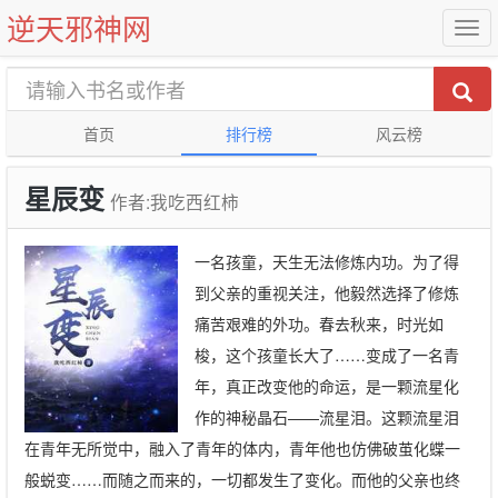
逆天邪神网
首页
排行榜
风云榜
星辰变
作者:我吃西红柿
一名孩童，天生无法修炼内功。为了得
到父亲的重视关注，他毅然选择了修炼
痛苦艰难的外功。春去秋来，时光如
梭，这个孩童长大了……变成了一名青
年，真正改变他的命运，是一颗流星化
作的神秘晶石——流星泪。这颗流星泪
在青年无所觉中，融入了青年的体内，青年他也仿佛破茧化蝶一
般蜕变……而随之而来的，一切都发生了变化。而他的父亲也终