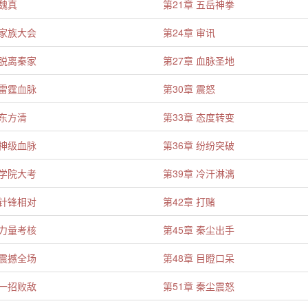
 魏真
第21章 五岳神拳
 家族大会
第24章 审讯
 脱离秦家
第27章 血脉圣地
 雷霆血脉
第30章 震怒
 东方清
第33章 态度转变
 神级血脉
第36章 纷纷突破
 学院大考
第39章 冷汗淋漓
 针锋相对
第42章 打赌
 力量考核
第45章 秦尘出手
 震撼全场
第48章 目瞪口呆
 一招败敌
第51章 秦尘震怒