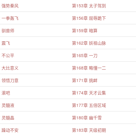
章 强势秦风
第153章 太子驾到
章 一拳轰飞
第156章 屈辱跪下
章 驯兽师
第159章 暗算
章 震飞
第162章 妖祖山脉
章 不公平
第165章 一刀
章 大比意义
第168章 略懂一二
章 领悟刀意
第171章 挑衅
章 滚吧
第174章 天才云集
章 灵髓液
第177章 五倍区域
章 灵髓晶
第180章 幽千雪
章 躁动不安
第183章 天级初期