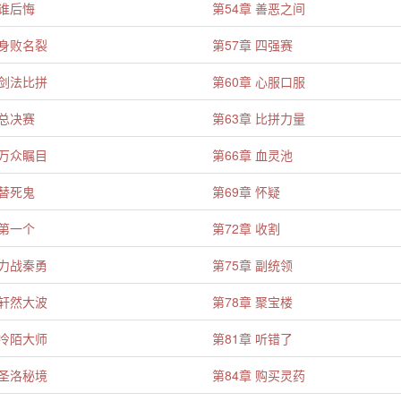
 谁后悔
第54章 善恶之间
 身败名裂
第57章 四强赛
 剑法比拼
第60章 心服口服
 总决赛
第63章 比拼力量
 万众瞩目
第66章 血灵池
 替死鬼
第69章 怀疑
 第一个
第72章 收割
 力战秦勇
第75章 副统领
 轩然大波
第78章 聚宝楼
 冷陌大师
第81章 听错了
 圣洛秘境
第84章 购买灵药