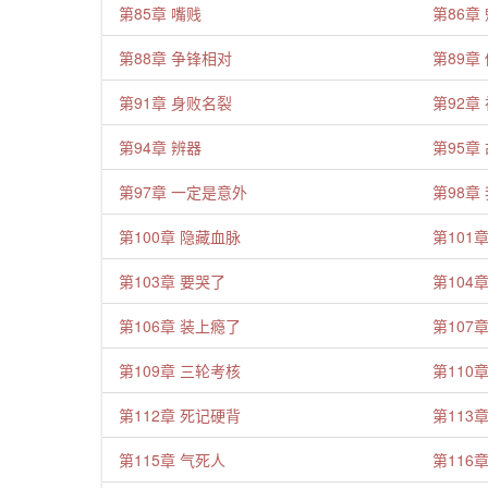
第85章 嘴贱
第86章
第88章 争锋相对
第89章
第91章 身败名裂
第92章
第94章 辨器
第95章
第97章 一定是意外
第98章
第100章 隐藏血脉
第101
第103章 要哭了
第104
第106章 装上瘾了
第107
第109章 三轮考核
第110
第112章 死记硬背
第113
第115章 气死人
第116