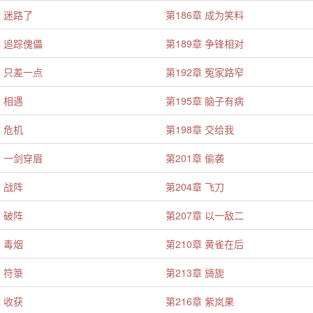
章 迷路了
第186章 成为笑料
章 追踪傀儡
第189章 争锋相对
章 只差一点
第192章 冤家路窄
章 相遇
第195章 脑子有病
章 危机
第198章 交给我
章 一剑穿眉
第201章 偷袭
章 战阵
第204章 飞刀
章 破阵
第207章 以一敌二
章 毒烟
第210章 黄雀在后
章 符箓
第213章 旖旎
章 收获
第216章 紫岚果