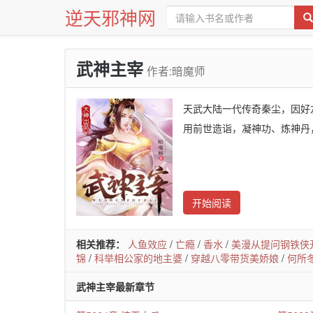
逆天邪神网
武神主宰
作者:暗魔师
天武大陆一代传奇秦尘，因好
用前世造诣，凝神功、炼神丹
开始阅读
相关推荐：
人鱼效应
/
亡瘾
/
香水
/
美漫从提问钢铁侠
锦
/
科举相公家的地主婆
/
穿越八零带货美娇娘
/
何所
武神主宰最新章节