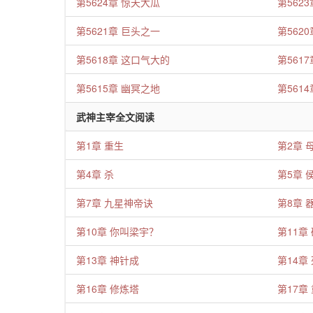
第5624章 惊天大瓜
第562
第5621章 巨头之一
第562
第5618章 这口气大的
第561
第5615章 幽冥之地
第561
武神主宰全文阅读
第1章 重生
第2章 
第4章 杀
第5章 
第7章 九星神帝诀
第8章 
第10章 你叫梁宇？
第11章
第13章 神针成
第14章
第16章 修炼塔
第17章