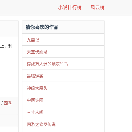
小说排行榜
风云榜
猜你喜欢的作品
九鼎记
身上，利
天宝伏妖录
穿成万人迷的炮灰竹马
最强逆袭
神级大魔头
中医许阳
始
/
四季
三寸人间
网游之修罗传说