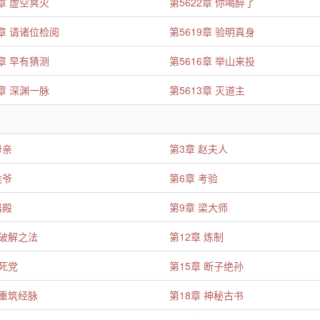
3章 虚空冥火
第5622章 你喝醉了
0章 请诸位检阅
第5619章 验明真身
7章 早有猜测
第5616章 举山来投
4章 深渊一脉
第5613章 灭道主
母亲
第3章 赵夫人
侯爷
第6章 考验
器殿
第9章 梁大师
 破解之法
第12章 炼制
 死党
第15章 断子绝孙
 重筑经脉
第18章 神秘古书