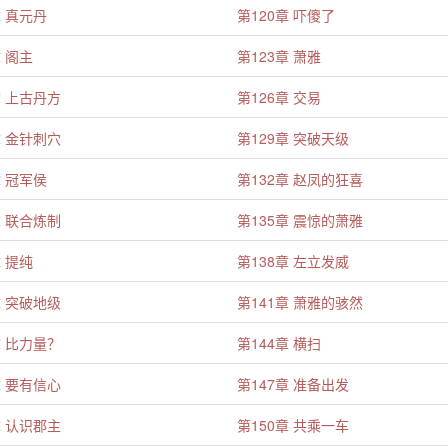
章 真元丹
第120章 吓傻了
章 阁主
第123章 萧雅
章 上古丹方
第126章 交易
章 金针刺穴
第129章 突破天级
章 冠军侯
第132章 赵凤的狂喜
章 联合炼制
第135章 震惊的萧雅
章 提纯
第138章 左立发威
章 突破地级
第141章 萧雅的骇然
章 比力量？
第144章 横扫
章 要有信心
第147章 准备出发
章 认识郡主
第150章 共乘一车