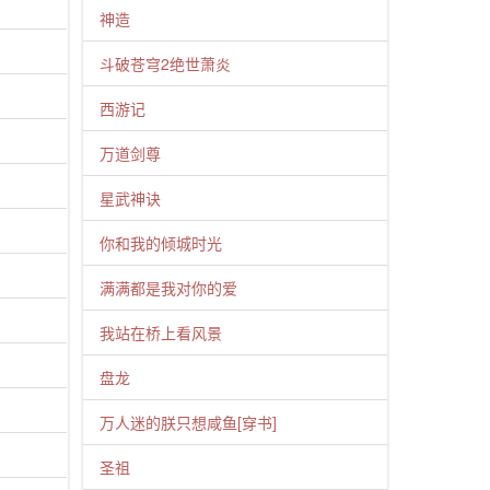
神造
斗破苍穹2绝世萧炎
西游记
万道剑尊
星武神诀
你和我的倾城时光
满满都是我对你的爱
我站在桥上看风景
盘龙
万人迷的朕只想咸鱼[穿书]
圣祖