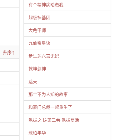
有个精神病暗恋我
超级神基因
大龟甲师
九仙帝皇诀
升序↑
步生莲六宫无妃
乾坤剑神
遮天
那个不为人知的故事
和豪门总裁一起重生了
魁拔之书·第二卷·魁拔复活
琥珀年华