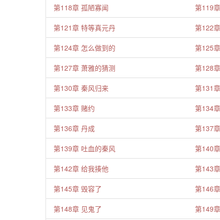
第118章 孤陋寡闻
第119
第121章 特等真元丹
第122
第124章 怎么做到的
第125
第127章 萧雅的猜测
第128
第130章 秦风归来
第131
第133章 赌约
第134
第136章 丹成
第137
第139章 吐血的秦风
第140
第142章 给我揍他
第143
第145章 毁容了
第146
第148章 见鬼了
第149