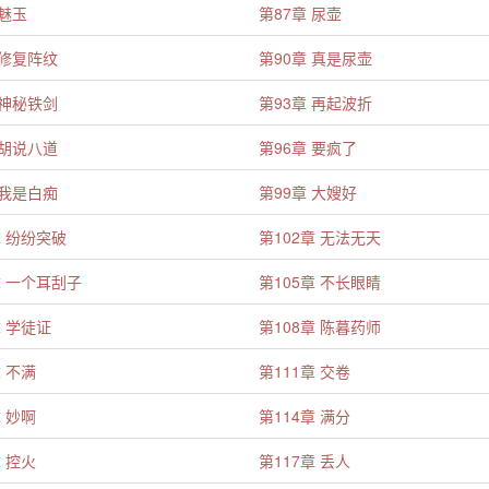
 魅玉
第87章 尿壶
 修复阵纹
第90章 真是尿壶
 神秘铁剑
第93章 再起波折
 胡说八道
第96章 要疯了
 我是白痴
第99章 大嫂好
章 纷纷突破
第102章 无法无天
章 一个耳刮子
第105章 不长眼睛
章 学徒证
第108章 陈暮药师
章 不满
第111章 交卷
章 妙啊
第114章 满分
章 控火
第117章 丢人