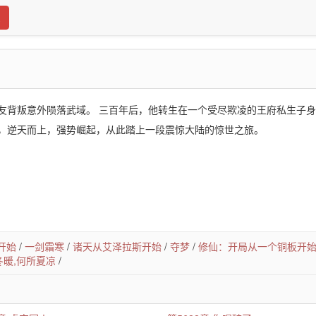
友背叛意外陨落武域。 三百年后，他转生在一个受尽欺凌的王府私生子
，逆天而上，强势崛起，从此踏上一段震惊大陆的惊世之旅。
开始
/
一剑霜寒
/
诸天从艾泽拉斯开始
/
夺梦
/
修仙：开局从一个铜板开
冬暖,何所夏凉
/