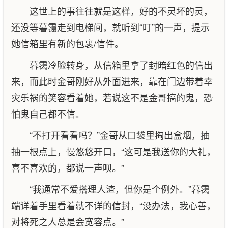
这世上的事往往就是这样，好的不灵坏的灵，
还没等暮霭走到电梯间，就听到“叮”的一声，提示
她信箱里有新的包裹/信件。
暮霭冷脸转身，从信箱里拿了封暗红色的信出
来，而此时金哥刚好从外面进来，靠在门边带着幸
灾乐祸的笑容看着她，若说这不是金哥搞的鬼，恐
怕鬼自己都不信。
“不打开看看吗？”金哥从口袋里掏出盒烟，抽
抽一根点上，慢悠悠开口，“这可是我送你的大礼，
喜不喜欢的，都说一声呗。”
“我通常不爱搭理人渣，但你是个例外。”暮霭
端详着手里看着就不详的信封，“没办法，我心善，
对将死之人总是会宽容点。”