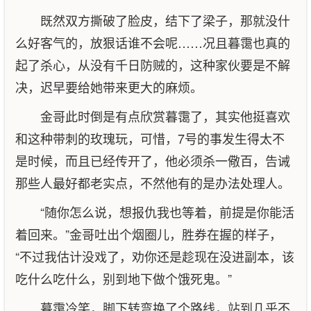
既然双方撕破了脸皮，结下了梁子，那就没什
么好客气的，放狠话谁不会呢……况且暮霭也真的
起了杀心，从没有千日防贼的，这种家伙要是不解
决，迟早要给她带来更大的麻烦。
金哥此时倒是有点欣赏暮霭了，其实他挺喜欢
和这种带刺的玫瑰玩，可惜，7号的事发生得太不
是时候，而且已经传开了，他必须杀一儆百，告诫
那些人最好都老实点，不然他有的是办法处理人。
“随你怎么说，想报仇我也等着，前提是你能活
着回来。”金哥吐出个烟圈儿，胜券在握的样子，
“不过我估计没戏了，劝你还是趁现在没进副本，该
吃什么吃什么，别到地下做个饿死鬼。”
暮霭冷笑，脚下转弯换了个路线，站到几乎不