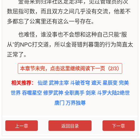
金哥来到归泽社区足足3年，见过管理员的次
数屈指可数，而且双方之间几乎没有交流，他差不
多都忘了公寓里还有这么一号存在。
也难怪，谁没事也不会想和这种自己只能“服
从”的NPC打交道，所以金哥错判暮霭的行为简直太
正常了。
本章节未完，点击这里继续阅读下一页（2/3）
相关推荐：
仙逆
武神主宰
斗破苍穹
遮天
星辰变
完美
世界
吞噬星空
修罗武神
全职高手
剑来
斗罗大陆2绝世
唐门
万界独尊
上一章
返回目录
下一章