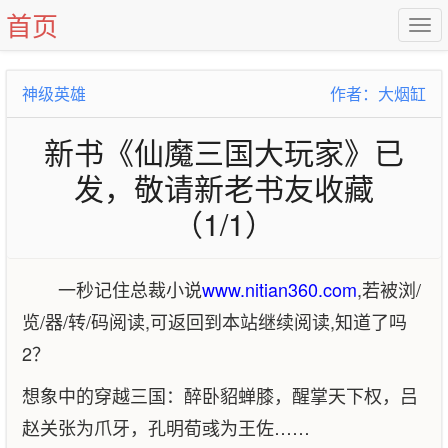
首页
神级英雄
作者：大烟缸
新书《仙魔三国大玩家》已
发，敬请新老书友收藏
（1/1）
一秒记住总裁小说
www.nitian360.com
,若被浏/
览/器/转/码阅读,可返回到本站继续阅读,知道了吗
2？
想象中的穿越三国：醉卧貂蝉膝，醒掌天下权，吕
赵关张为爪牙，孔明荀彧为王佐……