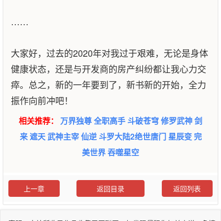
……
大家好，过去的2020年对我过于艰难，无论是身体
健康状态，还是与开发商的房产纠纷都让我心力交
瘁。总之，新的一年要到了，新书新的开始，全力
振作向前冲吧！
相关推荐：
万界独尊
全职高手
斗破苍穹
修罗武神
剑
来
遮天
武神主宰
仙逆
斗罗大陆2绝世唐门
星辰变
完
美世界
吞噬星空
上一章
返回目录
返回列表