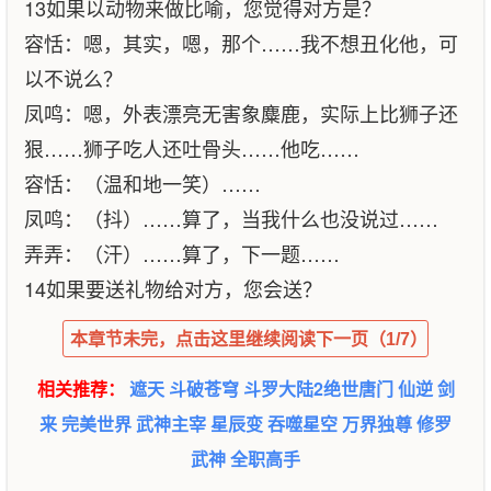
13如果以动物来做比喻，您觉得对方是？
容恬：嗯，其实，嗯，那个……我不想丑化他，可
以不说么？
凤鸣：嗯，外表漂亮无害象麋鹿，实际上比狮子还
狠……狮子吃人还吐骨头……他吃……
容恬：（温和地一笑）……
凤鸣：（抖）……算了，当我什么也没说过……
弄弄：（汗）……算了，下一题……
14如果要送礼物给对方，您会送？
本章节未完，点击这里继续阅读下一页（1/7）
相关推荐：
遮天
斗破苍穹
斗罗大陆2绝世唐门
仙逆
剑
来
完美世界
武神主宰
星辰变
吞噬星空
万界独尊
修罗
武神
全职高手