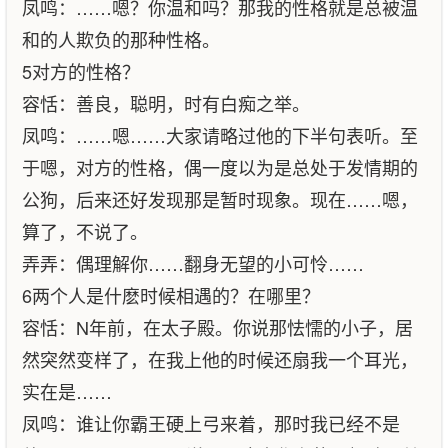
凤鸣：……嗯？你温和吗？那我的性格就是总被温
和的人欺负的那种性格。
5对方的性格？
容恬：善良，聪明，时有白痴之举。
凤鸣：……嗯……大家请略过他的下半句表听。至
于嗯，对方的性格，偶一度以为是总处于发情期的
公狗，后来还好发现那是暂时现象。现在……嗯，
算了，不说了。
弄弄：偶理解你……翻身无望的小可怜……
6两个人是什麽时候相遇的？在哪里？
容恬：N年前，在太子殿。你说那怯懦的小子，居
然突然变样了，在我上他的时候还扇我一个耳光，
实在是……
凤鸣：谁让你霸王硬上弓来着，那时我已经不是