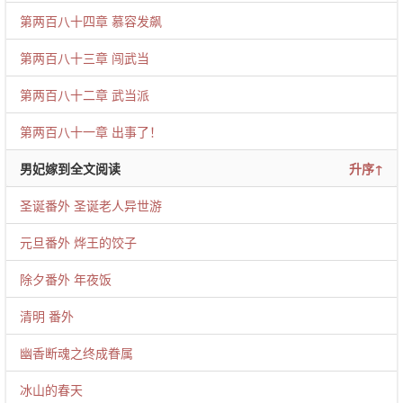
第两百八十四章 慕容发飙
第两百八十三章 闯武当
第两百八十二章 武当派
第两百八十一章 出事了！
男妃嫁到全文阅读
升序↑
圣诞番外 圣诞老人异世游
元旦番外 烨王的饺子
除夕番外 年夜饭
清明 番外
幽香断魂之终成眷属
冰山的春天