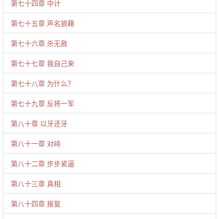
第七十四章 中计
第七十五章 声名狼藉
第七十六章 杀无赦
第七十七章 我自己来
第七十八章 为什么？
第七十九章 反将一军
第八十章 以牙还牙
第八十一章 对峙
第八十二章 步步紧逼
第八十三章 真相
第八十四章 报复