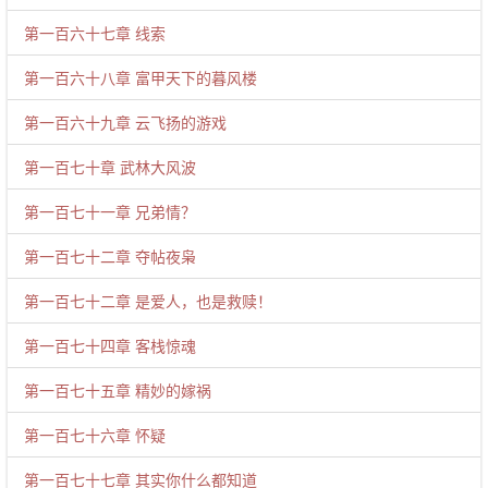
第一百六十七章 线索
第一百六十八章 富甲天下的暮风楼
第一百六十九章 云飞扬的游戏
第一百七十章 武林大风波
第一百七十一章 兄弟情？
第一百七十二章 夺帖夜枭
第一百七十二章 是爱人，也是救赎！
第一百七十四章 客栈惊魂
第一百七十五章 精妙的嫁祸
第一百七十六章 怀疑
第一百七十七章 其实你什么都知道