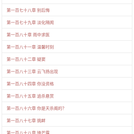
第一百七十八章 别后悔
第一百七十九章 淡化隔阂
第一百八十章 雨中求医
第一百八十一章 温馨时刻
第一百八十二章 疑窦
第一百八十三章 云飞扬出现
第一百八十四章 你没资格
第一百八十五章 追杀悬赏
第一百八十六章 你是天杀阁的？
第一百八十七章 挑衅
第一百八十八章 锋芒露