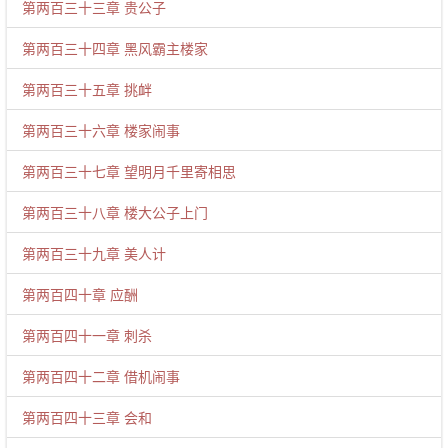
第两百三十三章 贵公子
第两百三十四章 黑风霸主楼家
第两百三十五章 挑衅
第两百三十六章 楼家闹事
第两百三十七章 望明月千里寄相思
第两百三十八章 楼大公子上门
第两百三十九章 美人计
第两百四十章 应酬
第两百四十一章 刺杀
第两百四十二章 借机闹事
第两百四十三章 会和