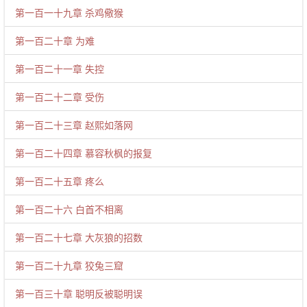
第一百一十九章 杀鸡儆猴
第一百二十章 为难
第一百二十一章 失控
第一百二十二章 受伤
第一百二十三章 赵熙如落网
第一百二十四章 慕容秋枫的报复
第一百二十五章 疼么
第一百二十六 白首不相离
第一百二十七章 大灰狼的招数
第一百二十九章 狡兔三窟
第一百三十章 聪明反被聪明误