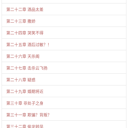
第二十二章 酒品太差
第二十三章 撒娇
第二十四章 哭笑不得
第二十五章 酒后过敏？！
第二十六章 天杀阁
第二十七章 击杀云飞扬
第二十八章 疑惑
第二十九章 婚期将近
第三十章 非处子之身
第三十一章 欺骗？背叛？
第三十二章 偷龙转凤