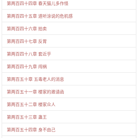
第两百四十四章 春天猫儿多作怪
第两百四十五章 道听涂说的危机感
第两百四十六章 拍卖
第两百四十七章 反胃
第两百四十八章 套近乎
第两百四十九章 闯祸
第两百五十章 五毒老人的消息
第两百五十一章 楼家的邀请函
第两百五十二章 楼家众人
第两百五十三章 蛊王
第两百五十四章 身不由己