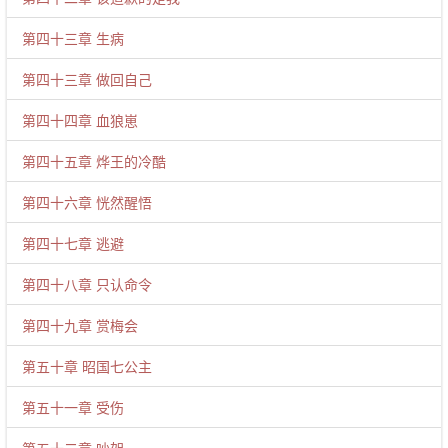
第四十三章 生病
第四十三章 做回自己
第四十四章 血狼崽
第四十五章 烨王的冷酷
第四十六章 恍然醒悟
第四十七章 逃避
第四十八章 只认命令
第四十九章 赏梅会
第五十章 昭国七公主
第五十一章 受伤