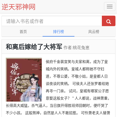
逆天邪神网
首页
排行榜
风云榜
和离后嫁给了大将军
作者:桃花兔崽
侯府千金裴宜笑与夫家和离，成为了皇
城内外的笑柄。皇城人都称她不守妇
道，不尊公婆，不敬小姑，是皇都人日
谈夜谈的笑柄。 可侯夫人还张罗着给她
再寻一门亲。 试问，皇城有哪家公子愿
意娶这般女子？ * 人人都说，战神萧重，
长得高大威猛，杀气逼人，当日旗开得胜班师回朝时，便吓哭了
不少小孩。 这般煞神，自然是人人不敢招惹。 可怜萧老夫人替萧