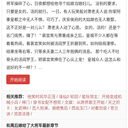
将军操碎了心，日夜都想给他寻个姑娘当媳妇儿。 没别的要求，
只要是女的，活的就行。 一日，有人玩笑般对萧老夫人说:你家阿
重皇都之中无人不惧，可巧了，庆安侯府的大姑娘也无人敢娶，
这不正好是一对儿么？ 萧老夫人动了心思。 女的，活的！还是个
名门闺秀，赚了！ * 裴宜笑与萧重成亲之后，皇城不少人都在等
着看热闹，看裴宜笑如何被活阎罗王折磨到死，如何结局凄惨。
结果坐等右等，只等来夫妻二人三年抱俩的消息。 那个吃人不吐
骨头的活阎罗王，把裴宜笑捧在了心尖上宠！ 皇城众人:这怎么和
说好的不一样？！…
开始阅读
相关推荐：
他笑时风华正茂
/
诛仙2·轮回
/
星际领主：开局变成机
械小兵
/
神门
/
穿书女配不想死
/
文娱：从跨界歌王开始
/
天之炽
Ⅱ：女武神2
/
恋人扮演，谢绝售后
/
西出玉门
/
对着剑说
/
苍兰
诀
/
流浪法骑
/
和离后嫁给了大将军最新章节