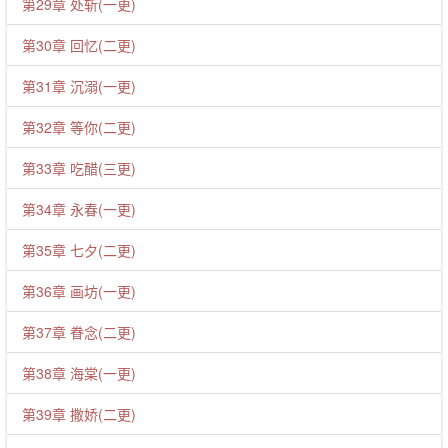
第29章 处斩(一更)
第30章 回忆(二更)
第31章 沉溺(一更)
第32章 等你(二更)
第33章 吃醋(三更)
第34章 永春(一更)
第35章 七夕(二更)
第36章 画坊(一更)
第37章 眷念(二更)
第38章 海棠(一更)
第39章 撒娇(二更)