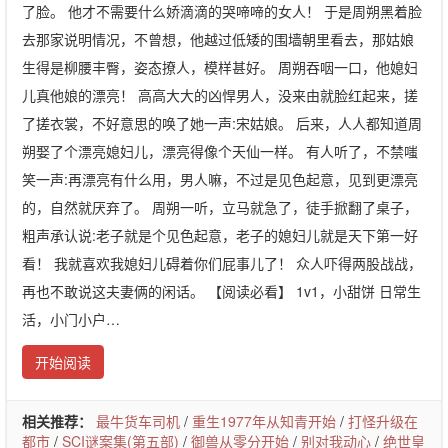
了脸。 他才不需要什么娇滴滴的哭啼啼的女人！ 于是周朔黑着脸
去那家说明情况，不曾想，他越过低矮的围墙朝里看去，那姑娘
生得是柳腰丰臀，姿态撩人，模样甚好。 周朔吞咽一口，他媳妇
儿真他娘的漂亮！ 高高大大的凶悍男人，没来由就脸红起来，搓
了搓衣裳，不好意思的唤了她一声:宋姑娘。 后来，人人都知道周
朔娶了个漂亮媳妇儿，漂亮得像个天仙一样。 有人听了，不禁嗤
笑一声:再漂亮有什么用，男人嘛，不过是见色起意，见到更漂亮
的，自然就厌弃了。 周朔一听，立马就急了，徒手掀翻了桌子，
粗声承认说:老子就是个见色起意，老子的媳妇儿就是天下第一好
看！ 我就喜欢我媳妇儿碍着你们屁事儿了！ 众人吓得两股战战，
再也不敢说这夫妻俩的闲话。 【阅读必看】 1v1，小甜饼 日常生
活，小门小户…
开始阅读
相关推荐：
最牛货车司机
/
重生1977年从知青开始
/
打怪升级在
都市
/
SCI谜案集(第五部)
/
御兽从零分开始
/
别对我动心
/
绝世皇