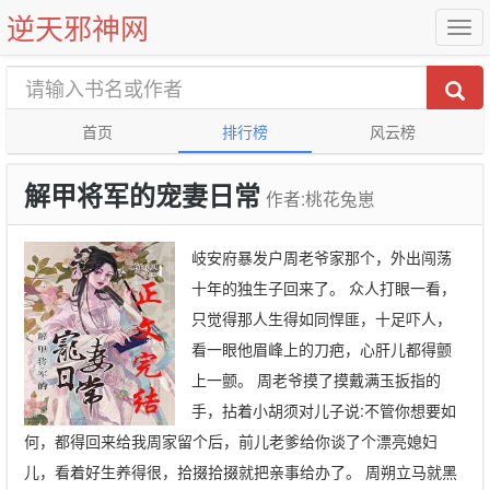
逆天邪神网
首页
排行榜
风云榜
解甲将军的宠妻日常
作者:桃花兔崽
岐安府暴发户周老爷家那个，外出闯荡
十年的独生子回来了。 众人打眼一看，
只觉得那人生得如同悍匪，十足吓人，
看一眼他眉峰上的刀疤，心肝儿都得颤
上一颤。 周老爷摸了摸戴满玉扳指的
手，拈着小胡须对儿子说:不管你想要如
何，都得回来给我周家留个后，前儿老爹给你谈了个漂亮媳妇
儿，看着好生养得很，拾掇拾掇就把亲事给办了。 周朔立马就黑