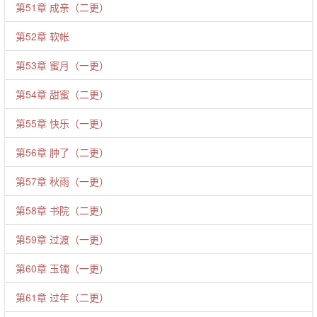
第51章 成亲（二更）
第52章 软帐
第53章 蜜月（一更）
第54章 甜蜜（二更）
第55章 快乐（一更）
第56章 肿了（二更）
第57章 秋雨（一更）
第58章 书院（二更）
第59章 过渡（一更）
第60章 玉镯（一更）
第61章 过年（二更）