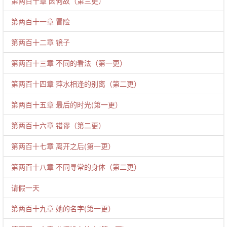
第两百十章 因何故（第三更）
第两百十一章 冒险
第两百十二章 镜子
第两百十三章 不同的看法（第一更）
第两百十四章 萍水相逢的别离（第二更）
第两百十五章 最后的时光(第一更）
第两百十六章 错谬（第二更）
第两百十七章 离开之后(第一更）
第两百十八章 不同寻常的身体（第二更）
请假一天
第两百十九章 她的名字(第一更）