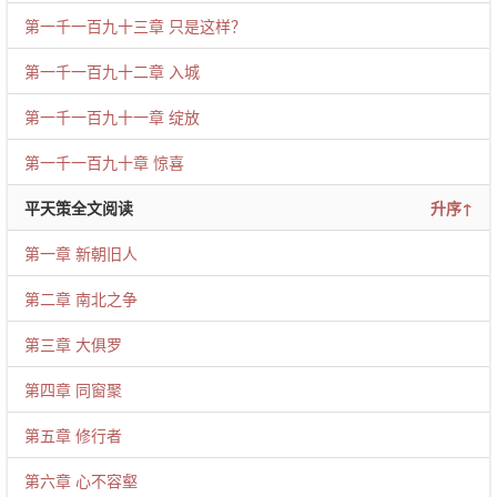
第一千一百九十三章 只是这样？
第一千一百九十二章 入城
第一千一百九十一章 绽放
第一千一百九十章 惊喜
平天策全文阅读
升序↑
第一章 新朝旧人
第二章 南北之争
第三章 大俱罗
第四章 同窗聚
第五章 修行者
第六章 心不容壑