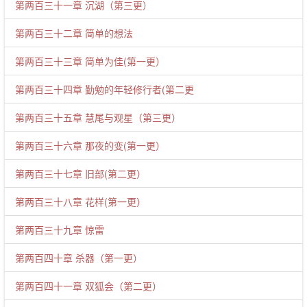
第两百三十一章 沉湖（第三更）
第两百三十二章 简单的想法
第两百三十三章 简单为佳(第一更）
第两百三十四章 勤勉的年轻修行者(第二更
第两百三十五章 慧尾与观星（第三更）
第两百三十六章 那夜的变(第一更）
第两百三十七章 旧部(第二更）
第两百三十八章 花样(第一更）
第两百三十九章 惊雷
第两百四十章 杀器（第一更）
第两百四十一章 双狐会（第二更）