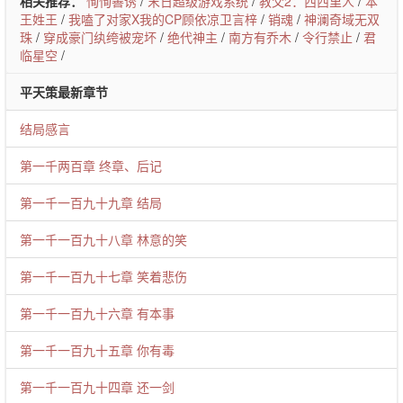
相关推荐：
恂恂善诱
/
末日超级游戏系统
/
教父2：西西里人
/
本
王姓王
/
我嗑了对家X我的CP顾依凉卫言梓
/
销魂
/
神澜奇域无双
珠
/
穿成豪门纨绔被宠坏
/
绝代神主
/
南方有乔木
/
令行禁止
/
君
临星空
/
平天策最新章节
结局感言
第一千两百章 终章、后记
第一千一百九十九章 结局
第一千一百九十八章 林意的笑
第一千一百九十七章 笑着悲伤
第一千一百九十六章 有本事
第一千一百九十五章 你有毒
第一千一百九十四章 还一剑