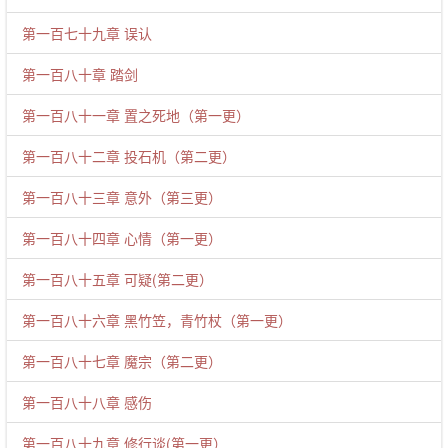
第一百七十九章 误认
第一百八十章 踏剑
第一百八十一章 置之死地（第一更）
第一百八十二章 投石机（第二更）
第一百八十三章 意外（第三更）
第一百八十四章 心情（第一更）
第一百八十五章 可疑(第二更）
第一百八十六章 黑竹笠，青竹杖（第一更）
第一百八十七章 魔宗（第二更）
第一百八十八章 感伤
第一百八十九章 修行谈(第一更）