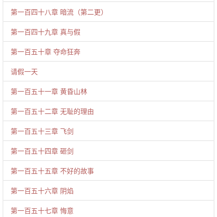
第一百四十八章 暗流（第二更）
第一百四十九章 真与假
第一百五十章 夺命狂奔
请假一天
第一百五十一章 黄昏山林
第一百五十二章 无耻的理由
第一百五十三章 飞剑
第一百五十四章 砸剑
第一百五十五章 不好的故事
第一百五十六章 阴焰
第一百五十七章 悔意