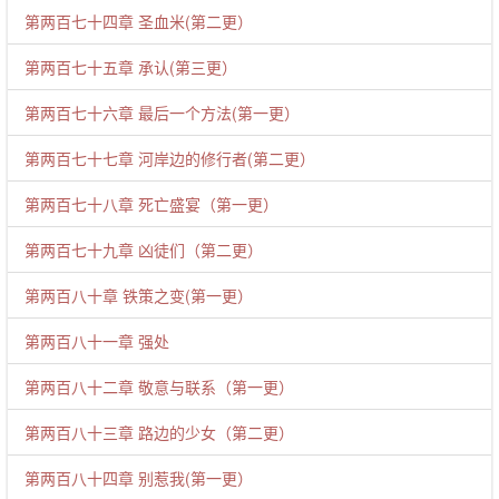
第两百七十四章 圣血米(第二更）
第两百七十五章 承认(第三更）
第两百七十六章 最后一个方法(第一更）
第两百七十七章 河岸边的修行者(第二更）
第两百七十八章 死亡盛宴（第一更）
第两百七十九章 凶徒们（第二更）
第两百八十章 铁策之变(第一更）
第两百八十一章 强处
第两百八十二章 敬意与联系（第一更）
第两百八十三章 路边的少女（第二更）
第两百八十四章 别惹我(第一更）