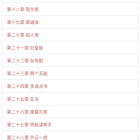
第十八章 院生矩
第十九章 真诚误
第二十章 招人恨
第二十一章 旧皇族
第二十二章 杂务配
第二十三章 两个无敌
第二十四章 多读点书
第二十五章 玄法
第二十六章 废寝忘食
第二十七章 师姐请帮手
第二十八章 齐云一虎