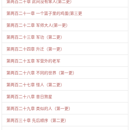
第两百二十章 此间没有笨人(第二更）
第两百二十一章 一个篮子里的鸡蛋(第三更
第两百二十二章 军师大人(第一更）
第两百二十三章 军功（第二更）
第两百二十四章 升迁（第一更）
第两百二十五章 军营外的老军
第两百二十六章 不同的世界（第一更）
第两百二十七章 怪人（第二更）
第两百二十八章 昔日煞星
第两百二十九章 类似的人（第一更）
第两百三十章 先后顺序（第二更）