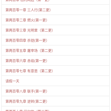
第两百零一章 三人行(第二更）
第两百零二章 燃火(第一更）
第两百零三章 光明里（第二更）
第两百零四章 杀铠(第一更）
第两百零五章 屠宰场（第二更）
第两百零六章 赤焰(第一更）
第两百零七章 有意思（第二更）
请假一天
第两百零八章 联手(第一更）
第两百零九章 逆转(第二更）