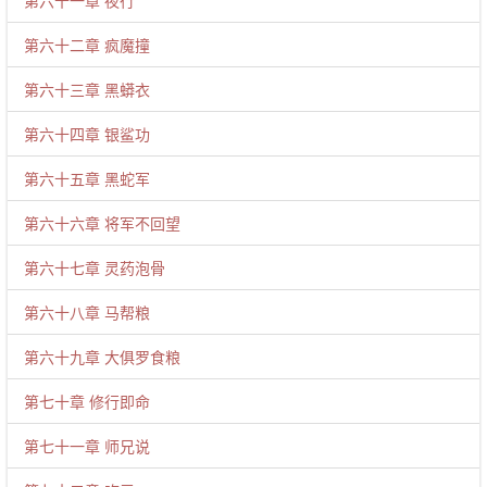
第六十一章 夜行
第六十二章 疯魔撞
第六十三章 黑蟒衣
第六十四章 银鲨功
第六十五章 黑蛇军
第六十六章 将军不回望
第六十七章 灵药泡骨
第六十八章 马帮粮
第六十九章 大俱罗食粮
第七十章 修行即命
第七十一章 师兄说