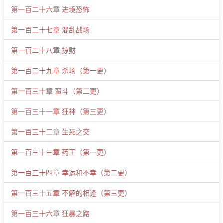
第一百二十六章 进境恐怖
第一百二十七章 混乱战场
第一百二十八章 掠财
第一百二十九章 杀场（第一更）
第一百三十章 蛮斗（第二更）
第一百三十一章 狂神（第三更）
第一百三十二章 生死之交
第一百三十三章 药王（第一更）
第一百三十四章 幸运和不幸（第二更）
第一百三十五章 不解的相逢（第三更）
第一百三十六章 狂暴之路