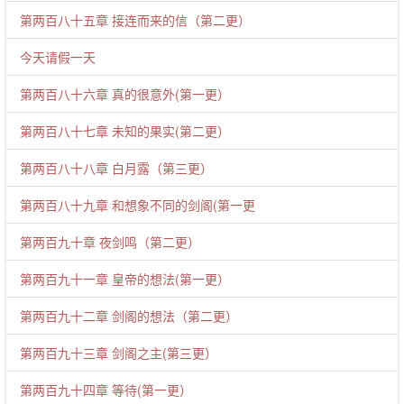
第两百八十五章 接连而来的信（第二更）
今天请假一天
第两百八十六章 真的很意外(第一更）
第两百八十七章 未知的果实(第二更）
第两百八十八章 白月露（第三更）
第两百八十九章 和想象不同的剑阁(第一更
第两百九十章 夜剑鸣（第二更）
第两百九十一章 皇帝的想法(第一更）
第两百九十二章 剑阁的想法（第二更）
第两百九十三章 剑阁之主(第三更）
第两百九十四章 等待(第一更）