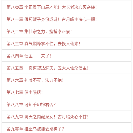
第八零章 李正景下山展才能！大长老决心灭亲族！
第八一章 假药贩子身份成谜！古月峰主决心一搏！
第八二章 集仙宗之力，搜捕李正景！
第八三章 真气巅峰拿不住，去换人仙来！
第八四章 债主……来了！
第八五章 一页道契达洞天，五大人仙杀债主！
第八六章 神魂不灭，法力不绝！
第八七章 债主陨落！
第八八章 可知千幻神君否？
第八九章 洞天之内藏龙女！古月临死心不甘！
第九零章 挂壁鸟被抓去祭神了？