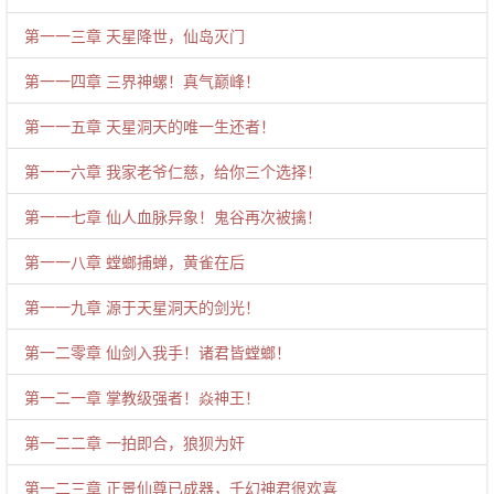
第一一三章 天星降世，仙岛灭门
第一一四章 三界神螺！真气巅峰！
第一一五章 天星洞天的唯一生还者！
第一一六章 我家老爷仁慈，给你三个选择！
第一一七章 仙人血脉异象！鬼谷再次被擒！
第一一八章 螳螂捕蝉，黄雀在后
第一一九章 源于天星洞天的剑光！
第一二零章 仙剑入我手！诸君皆螳螂！
第一二一章 掌教级强者！焱神王！
第一二二章 一拍即合，狼狈为奸
第一二三章 正景仙尊已成器，千幻神君很欢喜