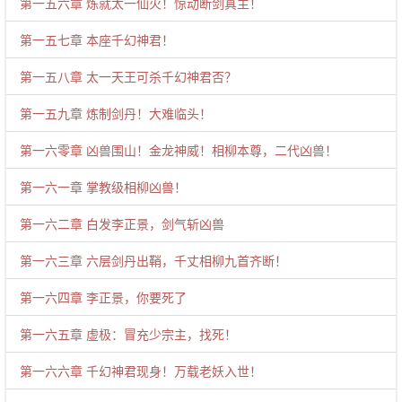
第一五六章 炼就太一仙火！惊动断剑真主！
第一五七章 本座千幻神君！
第一五八章 太一天王可杀千幻神君否？
第一五九章 炼制剑丹！大难临头！
第一六零章 凶兽围山！金龙神威！相柳本尊，二代凶兽！
第一六一章 掌教级相柳凶兽！
第一六二章 白发李正景，剑气斩凶兽
第一六三章 六层剑丹出鞘，千丈相柳九首齐断！
第一六四章 李正景，你要死了
第一六五章 虚极：冒充少宗主，找死！
第一六六章 千幻神君现身！万载老妖入世！