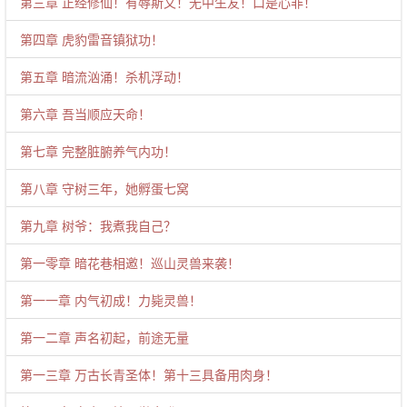
第三章 正经修仙！有辱斯文！无中生友！口是心非！
第四章 虎豹雷音镇狱功！
第五章 暗流汹涌！杀机浮动！
第六章 吾当顺应天命！
第七章 完整脏腑养气内功！
第八章 守树三年，她孵蛋七窝
第九章 树爷：我煮我自己？
第一零章 暗花巷相邀！巡山灵兽来袭！
第一一章 内气初成！力毙灵兽！
第一二章 声名初起，前途无量
第一三章 万古长青圣体！第十三具备用肉身！