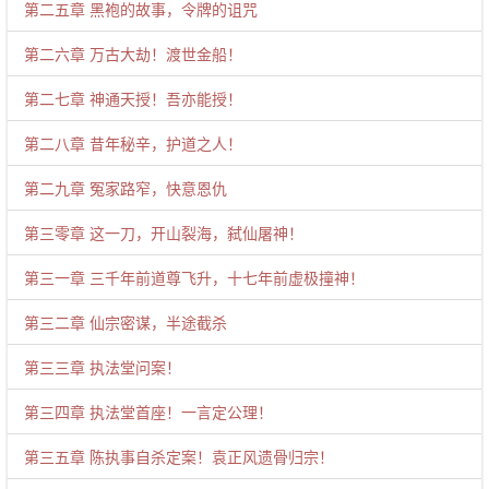
第二五章 黑袍的故事，令牌的诅咒
第二六章 万古大劫！渡世金船！
第二七章 神通天授！吾亦能授！
第二八章 昔年秘辛，护道之人！
第二九章 冤家路窄，快意恩仇
第三零章 这一刀，开山裂海，弑仙屠神！
第三一章 三千年前道尊飞升，十七年前虚极撞神！
第三二章 仙宗密谋，半途截杀
第三三章 执法堂问案！
第三四章 执法堂首座！一言定公理！
第三五章 陈执事自杀定案！袁正风遗骨归宗！