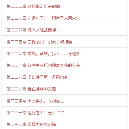
第二二二章 从仙岛走出来的仙！
第二二三章 东岳府君：一切为了人间众生！
第二二四章 凡人之躯战诸神！
第二二五章 三界之门！阴天子的神通！
第二二六章 螳螂，黄雀，猎人……与他爹！
第二二七章 超脱生死轮回神器之外的存在！
第二二八章 千幻神君第一备用肉身！
第二二九章 帝血神族的来源
第二三零章 十方俱灭，人间必亡
第二三一章 造化之名！无上至宝！
第二三二章 京城中的大恐怖