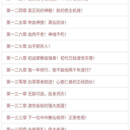
第一二四章 袁正风的神躯！新的债主机缘！
第一二五章 帝血神族！真仙剑诀！
第一二六章 血肉不老！神魂不朽！
第一二七章 出手即杀人！
第一二八章 初战掌教级强者！初代万劫渡世天尊！
第一二九章 我一年修行，竟不敌他两千年道行？
第一三零章 白霄尊者踪迹！心慈仁善的正经团伙！
第一三一章 无路可逃，投身洞天！
第一三二章 渡世金船的强大底蕴！
第一三三章 下一位中州散仙祖师！正景老祖！
第一三四章 今夜将乱！债主来源！