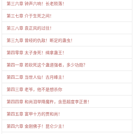
第三六章 钟声六响！长老陨落！
第三七章 介于生死之间！
第三八章 袁正风的过往！
第三九章 曾经的仇敌！断足的蛊虫！
第四零章 太子身死！缉拿蛊王！
第四一章 若砍死这个蛊道强者，多少功勋？
第四二章 当世人仙！古月峰主！
第四三章 老爷，他不是想杀你
第四四章 和尚泪举降魔杵，含悲超度李正景！
第四五章 富甲十方的贾和尚！
第四六章 金刚佛子！昆仑少主！