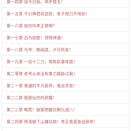
第一四章 自今日始，举步登天！
第一五章 千幻神君初显踪，老子用刀不用剑！
第一六章 就你叫李正景啊？
第一七章 白鸟挂壁！领悟神通！
第一八章 鸟爷：朝闻道，夕可死矣！
第一九章 一剑十二刀，帮陈执事体面！
第二零章 老爷从来没有拿刀威胁过我！
第二一章 普通的平凡医师，鬼谷灵官！
第二二章 隐居仙宗的邪魔！
第二三章 略慌！破案把握仅剩九成八！
第二四章 贺清毓下山赚功勋！李正景孤身战邪修！