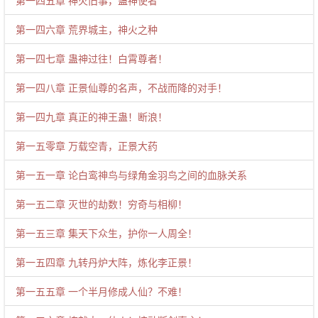
第一四五章 神火旧事，蛊神使者
第一四六章 荒界城主，神火之种
第一四七章 蛊神过往！白霄尊者！
第一四八章 正景仙尊的名声，不战而降的对手！
第一四九章 真正的神王蛊！断浪！
第一五零章 万载空青，正景大药
第一五一章 论白鸾神鸟与绿角金羽鸟之间的血脉关系
第一五二章 灭世的劫数！穷奇与相柳！
第一五三章 集天下众生，护你一人周全！
第一五四章 九转丹炉大阵，炼化李正景！
第一五五章 一个半月修成人仙？不难！