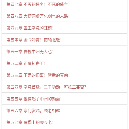
第四七章 不灭的债务！不死的债主！
第四八章 大衍洞虚万化剑气的末路！
第四九章 蛊王辛悬的踪迹！
第五零章 金令冲霄！南辕北辙！
第五一章 吾视中州无人也！
第五二章 正景斩蛊王！
第五三章 下蛊的旧事！背后的真凶！
第五四章 辛悬首级，二千功勋，可抵三罪否？
第五五章 他撑起了中州的颜面！
第五六章 宗门赏赐，顾老相邀
第五七章 病榻上的顾长老！