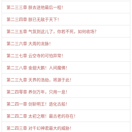
第二三三章 朕去送他最后一程！
第二三四章 朕已无敌于天下！
第二三五章 气氛到这儿了，你若不死，如何收场？
第二三六章 大周的龙脉！
第二三七章 云空寺的可怕异常！
第二三八章 金翅大鹏！人间魔佛！
第二三九章 天界的浩劫，将源于此！
第二四零章 养剑万年，只用一息！
第二四一章 剑斩明王！造化古船！
第二四二章 太初之眼！最古老的存在！
第二四三章 对千幻神君最大的威胁！