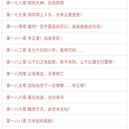
第一七八章 阴世大神，东岳府君
第一七九章 用你项上人头，为李正景造势！
第一八零章 震惊！百岁婴孩初开口，说来竟是这句话！
第一八一章 李正景！出来受死！
第一八二章 名为千幻的少年，我将咒你……
第一八三章 以千幻之名起誓，若不杀你，让千幻遭天打雷劈！
第一八四章 尘埃落定，天尊将亡
第一八五章 羽化仙宗下一任掌教……李正景！
第一八六章 事后余波，古月来讯
第一八七章 触怒于天，此世永无仙！
第一八八章 万年前的真相！