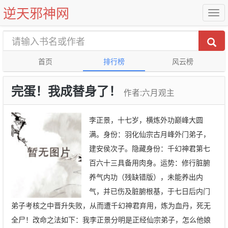
逆天邪神网
首页
排行榜
风云榜
完蛋！我成替身了！
作者:六月观主
李正景，十七岁，横炼外功巅峰大圆
满。身份：羽化仙宗古月峰外门弟子，
建安侯次子。隐藏身份：千幻神君第七
百六十三具备用肉身。运势：修行脏腑
养气内功（残缺错版），未能养出内
气，并已伤及脏腑根基，于七日后内门
弟子考核之中晋升失败，从而遭千幻神君弃用，炼为血丹，死无
全尸！改命之法如下：我李正景分明是正经仙宗弟子，怎么他娘