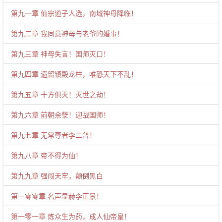
第九一章 仙宗道子人选，南域神母降临！
第九二章 我同意神母与老爷的婚事！
第九三章 神母失言！国师灭口！
第九四章 遗留镇殿龙柱，唯恐天下不乱！
第九五章 十方俱灭！灭世之劫！
第九六章 前朝余孽！迎战国师！
第九七章 无常尊者李二普！
第九八章 帝不得为仙！
第九九章 强闯天牢，颠倒黑白
第一零零章 名声显赫李正景！
第一零一章 炼众生为药，成人仙帝皇！