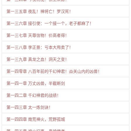
第一三五章 夜乱！神将亡！罗汉死！
第一三六章 接引使：一个接一个，老子都麻了！
第一三七章 天尊信物！价高者得！
第一三八章 李正景：亏本大甩卖了！
第一三九章 真龙之血！洞天之变！
第一四零章 八百年前的千幻神君！焱关山内的凶兽！
第一四一章 万丈凶兽，半截断剑
第一四二章 千幻神君的战绩！
第一四三章 太一炼剑诀！
第一四四章 南荒神火，荒野孤城