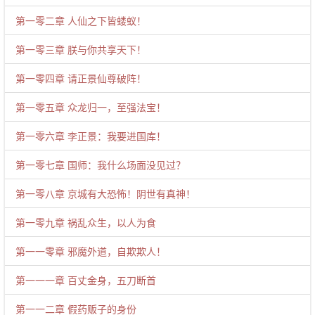
第一零二章 人仙之下皆蝼蚁！
第一零三章 朕与你共享天下！
第一零四章 请正景仙尊破阵！
第一零五章 众龙归一，至强法宝！
第一零六章 李正景：我要进国库！
第一零七章 国师：我什么场面没见过？
第一零八章 京城有大恐怖！阴世有真神！
第一零九章 祸乱众生，以人为食
第一一零章 邪魔外道，自欺欺人！
第一一一章 百丈金身，五刀断首
第一一二章 假药贩子的身份