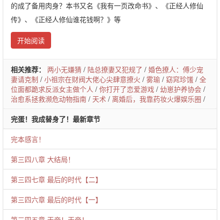
的成了备用肉身？本书又名《我有一页改命书》、《正经人修仙
传》、《正经人修仙谁花钱啊？》等
开始阅读
相关推荐：
两小无嫌猜
/
陆总撩妻又犯规了
/
婚色撩人：傅少宠
妻请克制
/
小祖宗在财阀大佬心尖肆意撩火
/
雾瑜
/
窈窕珍馐
/
全
位面都跪求反派女主做个人
/
你打开了恋爱游戏
/
幼崽护养协会
/
治愈系拯救濒危动物指南
/
天术
/
离婚后，我靠药妆火爆娱乐圈
/
完蛋！我成替身了！最新章节
完本感言！
第三四八章 大结局！
第三四七章 最后的时代【二】
第三四六章 最后的时代【一】
第三四五章 天帝！天帝！