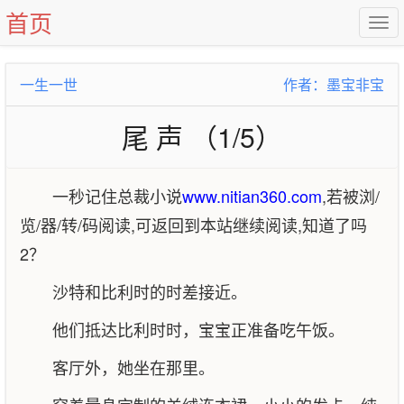
首页
一生一世
作者：墨宝非宝
尾 声 （1/5）
一秒记住总裁小说
www.nitian360.com
,若被浏/
览/器/转/码阅读,可返回到本站继续阅读,知道了吗
2？
沙特和比利时的时差接近。
他们抵达比利时时，宝宝正准备吃午饭。
客厅外，她坐在那里。