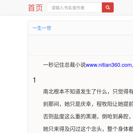
首页
一生一世
一秒记住总裁小说
www.nitian360.com
1
南北根本不知道发生了什么，只觉得
刹那间，她只是庆幸，程牧阳让她提
否则盐度这么重的黑潮，倒呛到鼻腔
她只来得及闪过这个念头，整个身体