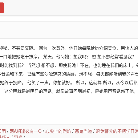
神秘，不甚爱交际。 因为一次意外，他开始每晚给她介绍美食，用诱人
口地把她吃干抹净。 某天，他问她：想我吗？ 想 想不想经常看见我？
随时能找到我？ 当然想 想不想，即使我晚上不在，也能睡在我们的床上，
他声音柔和下来，已经有些沙哑魅惑的质感，想不想，每天都能听到我的声
她终于投降。 他笑了一声，你想就好。 所以，这就算 所以，从今以后
。 这分明就是最明显的声诱，就像故事回到最初，是她用声音诱惑了他
天团
/
两A相逢必有一O
/
心尖上的烈焰
/
恶鬼当道
/
退休警犬的不柯学日
嫌疑人
/
窥光
/