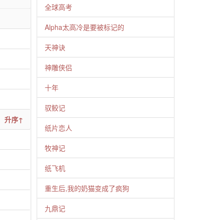
全球高考
Alpha太高冷是要被标记的
天神诀
神雕侠侣
十年
驭鲛记
升序↑
纸片恋人
牧神记
纸飞机
重生后,我的奶猫变成了疯狗
九鼎记