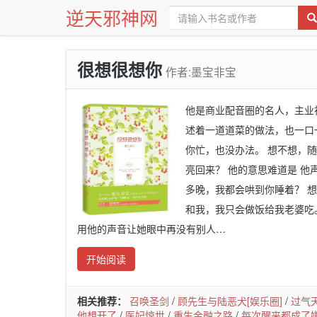
逆天邪神网
很想很想你
作者:墨宝非宝
他是商业配音圈的名人，主业
述着一道道菜的做法，也一口一
你忙，也没办法。 想不想，
亮回来？ 他的意思难道是 
多晚，我都会哄到你睡着？ 想
和我，我只会做饭给我老婆吃
用他的声音让她眼中再没有别人…
开始阅读
相关推荐：
召唤圣剑
/
顾先生与陆恶犬[娱乐圈]
/
过气
他想开了
/
医妃惊世
/
重生金融之路
/
每次醒来都成了