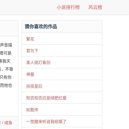
小说排行榜
风云榜
猜你喜欢的作品
繁花
的声音描
君为下
 嗯可是
等我天
美人挑灯看剑
音，不管
神墓
都只有你
，而他也
扶摇皇后
知否知否应是绿肥红瘦
如懿传
一觉醒来听说我结婚了
常
/
咸鱼