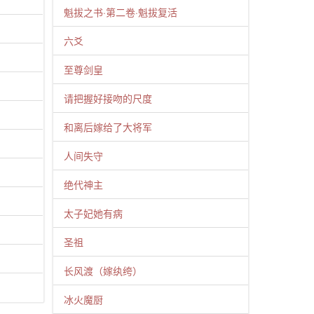
魁拔之书·第二卷·魁拔复活
六爻
至尊剑皇
请把握好接吻的尺度
和离后嫁给了大将军
人间失守
绝代神主
太子妃她有病
圣祖
长风渡（嫁纨绔）
冰火魔厨