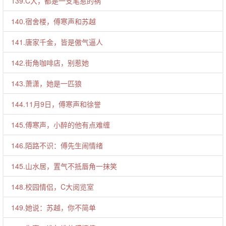
139.C大，都是一支笔惹的祸
140.宿舍楼，傅寒声和苏越
141.唐家千金，皆是傲气逼人
142.街角咖啡店，别惹她
143.萧潇，她是一匹狼
144.11月9日，傅寒声和徐誉
145.傅寒声，小醉的他有点难缠
146.陌路不识：傅先生闹情绪
145.山水居，置气不抵唇角一抹笑
148.校园情侣，C大阅览室
149.她说：苏越，你不简单