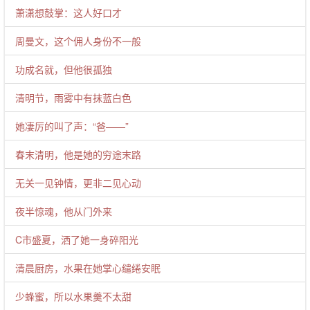
萧潇想鼓掌：这人好口才
周曼文，这个佣人身份不一般
功成名就，但他很孤独
清明节，雨雾中有抹蓝白色
她凄厉的叫了声：“爸——”
春末清明，他是她的穷途末路
无关一见钟情，更非二见心动
夜半惊魂，他从门外来
C市盛夏，洒了她一身碎阳光
清晨厨房，水果在她掌心缱绻安眠
少蜂蜜，所以水果羹不太甜