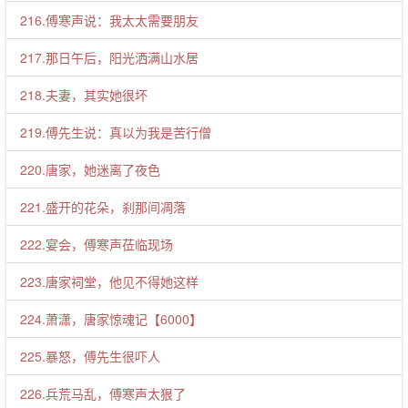
216.傅寒声说：我太太需要朋友
217.那日午后，阳光洒满山水居
218.夫妻，其实她很坏
219.傅先生说：真以为我是苦行僧
220.唐家，她迷离了夜色
221.盛开的花朵，刹那间凋落
222.宴会，傅寒声莅临现场
223.唐家祠堂，他见不得她这样
224.萧潇，唐家惊魂记【6000】
225.暴怒，傅先生很吓人
226.兵荒马乱，傅寒声太狠了