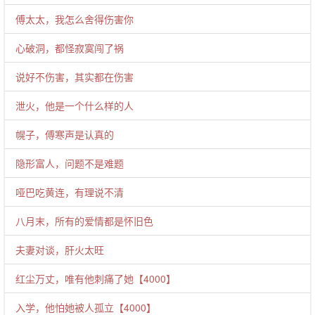
傅太太，我怎么舍得伤害你
心破洞，都怪寂寞闯了祸
说好不伤害，其实都在伤害
泄火，他是一个什么样的人
幌子，傅寒声是认真的
隐形富人，问题不是难题
哑巴吃黄连，有理说不清
八月末，所有的爱情都是怀旧色
夫妻对谈，肝火太旺
红尘万丈，唯有他刺痛了她【4000】
入学，他怕她被人孤立【4000】