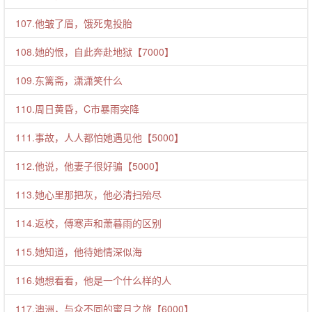
107.他皱了眉，饿死鬼投胎
108.她的恨，自此奔赴地狱【7000】
109.东篱斋，潇潇笑什么
110.周日黄昏，C市暴雨突降
111.事故，人人都怕她遇见他【5000】
112.他说，他妻子很好骗【5000】
113.她心里那把灰，他必清扫殆尽
114.返校，傅寒声和萧暮雨的区别
115.她知道，他待她情深似海
116.她想看看，他是一个什么样的人
117.澳洲，与众不同的蜜月之旅【6000】