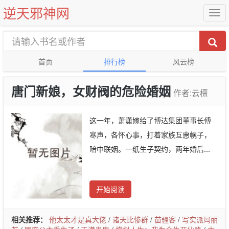
逆天邪神网
首页
排行榜
风云榜
唐门新娘，女财阀的危险婚姻
作者:云檀
这一年，萧潇嫁给了博达集团董事长傅
寒声，各怀心事，打着家族互惠幌子，
暗中联姻。一纸生子契约，两年婚后...
开始阅读
相关推荐：
他太太才是真大佬
/
诸天比惨群
/
苗疆客
/
写实派玛丽