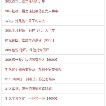
303.南京，置之死地而后生
304.把柄，最忌讳把柄落在旁人手中
太太，她是他一辈子的太太
306.平凡邂逅，她在飞机上入了梦
时光倒回，惟愿命运逆转【6000】
308.他说 他坏，但他对你不坏
309.这一晚，边的风有些大【6000】
310.他们都需要答案，却都不需要答案
311.3月8日：别难过，你还有黎叔
312.车祸，阳光洒满这座喜悲城
313.尘埃落定，一环套一环【4000】