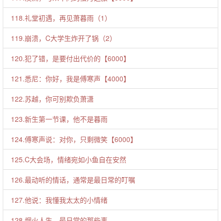
118.礼堂初遇，再见萧暮雨（1）
119.崩溃，C大学生炸开了锅（2）
120.犯了错，是要付出代价的【6000】
121.悉尼：你好，我是傅寒声【4000】
122.苏越，你可别欺负萧潇
123.新生第一节课，他不是暮雨
124.傅寒声说：对你，只剩微笑【6000】
125.C大会场，情绪宛如小鱼自在安然
126.最动听的情话，通常是最日常的叮嘱
127.他说：我懂我太太的小情绪
128.烟火人生，最日常的那些事