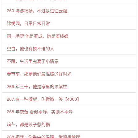
260.沸沸扬扬，不过是过往云烟
锦绣园，日常日常日常
同一场梦 他是罗成，她是窦线娘
空白，他也有摸不准的人
不藏，生活里充满了小情意
春节前，那是他们最温暖的好时光
266.年三十，他是家里的顶梁柱
267.有一种凝望，叫微微一笑【4000】
268.年夜饭 看似平静，实则不平静
暗芒，都是饺子惹的祸
268.把戏：你手中的温暖，我很想触摸