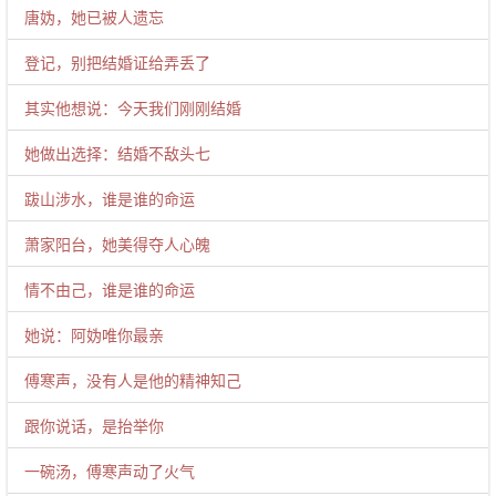
唐妫，她已被人遗忘
登记，别把结婚证给弄丢了
其实他想说：今天我们刚刚结婚
她做出选择：结婚不敌头七
跋山涉水，谁是谁的命运
萧家阳台，她美得夺人心魄
情不由己，谁是谁的命运
她说：阿妫唯你最亲
傅寒声，没有人是他的精神知己
跟你说话，是抬举你
一碗汤，傅寒声动了火气