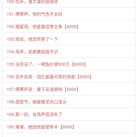
150.伤声，谁欠谁的感情债
151.傅寒声，他的气色不太好
152.婚宴场，他是最佳男主角【4000】
153.短信，他忽然笑了一下
154.风声，走廊邂逅竟不识
155.没完没了，一顿饭价值500万【6000】
156.百年名校：回忆是最可笑的丧歌【5000】
157.傅寒声说：妻子言语很特【5000】
158.感恩节，她被推至风口浪尖
159.那一刻，会场声音消失了
160.难堪，她因他毁誉参半【6000】