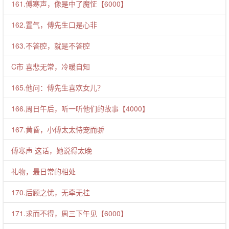
161.傅寒声，像是中了魔怔【6000】
162.置气，傅先生口是心非
163.不答腔，就是不答腔
C市 喜悲无常，冷暖自知
165.他问：傅先生喜欢女儿？
166.周日午后，听一听他们的故事【4000】
167.黄昏，小傅太太恃宠而骄
傅寒声 这话，她说得太晚
礼物，最日常的相处
170.后顾之忧，无牵无挂
171.求而不得，周三下午见【6000】