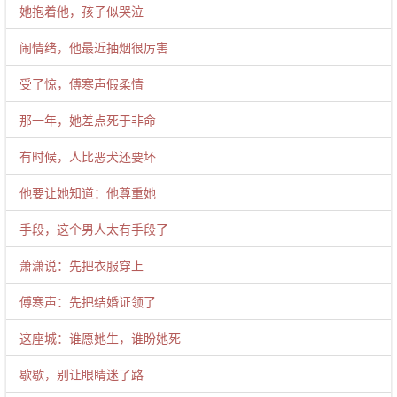
她抱着他，孩子似哭泣
闹情绪，他最近抽烟很厉害
受了惊，傅寒声假柔情
那一年，她差点死于非命
有时候，人比恶犬还要坏
他要让她知道：他尊重她
手段，这个男人太有手段了
萧潇说：先把衣服穿上
傅寒声：先把结婚证领了
这座城：谁愿她生，谁盼她死
歇歇，别让眼睛迷了路