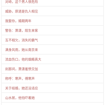
对峙，这个男人很危险
威胁，原道是仇人相见
我娶你，婚期两年
警告：萧潇，陌生来客
互不相欠，消失的霸气
满身风雨，她从南京来
流血伤口，他的烟瘾真大
刹那间，萧潇羞愤交加
称呼：寒声，傅寒声
关于结婚，她还没适应
山水居，他怕吓着她