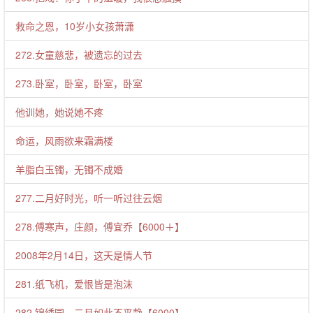
救命之恩，10岁小女孩萧潇
272.女童慈悲，被遗忘的过去
273.卧室，卧室，卧室，卧室
他训她，她说她不疼
命运，风雨欲来霜满楼
羊脂白玉镯，无镯不成婚
277.二月好时光，听一听过往云烟
278.傅寒声，庄颜，傅宜乔【6000＋】
2008年2月14日，这天是情人节
281.纸飞机，爱恨皆是泡沫
282.锦绣园，二月如此不平静【6000】