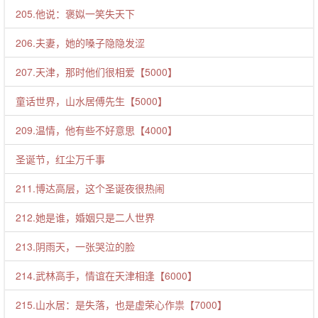
205.他说：褒姒一笑失天下
206.夫妻，她的嗓子隐隐发涩
207.天津，那时他们很相爱【5000】
童话世界，山水居傅先生【5000】
209.温情，他有些不好意思【4000】
圣诞节，红尘万千事
211.博达高层，这个圣诞夜很热闹
212.她是谁，婚姻只是二人世界
213.阴雨天，一张哭泣的脸
214.武林高手，情谊在天津相逢【6000】
215.山水居：是失落，也是虚荣心作祟【7000】