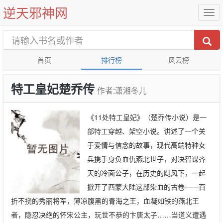
逆天邪神网
首页
排行榜
风云榜
特工皇妃楚乔传
作者:潇湘冬儿
《11处特工皇妃》（楚乔传小说）是一
部特工穿越、架空小说。讲述了一个关
于爱情与信念的故事，现代高端特种女
兵携手身负血仇燕北世子，对决智谋齐
天的冷面公子，在历史的飓风下，一起
掀开了西蒙大陆这部染血的古卷——百
折不挠的秀丽将军，薄凉腹黑的青海之王，血凝如铁的燕北王
者，隐忍决绝的怀宋公主，玩世不恭的卞唐太子……当道义遭遇