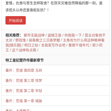
爱情，仇恨与苍生怎样取舍？在弥天灾难忽然降临的那一刻，是
该低头认命还是奋起反抗？！
开始阅读
相关推荐：
都市无敌战神
/
盗贼王座
/
你抱我一下
/
营业对象他不
太对
/
野玫瑰
/
闻香榭之三沉香梦醒
/
主角攻为什么用这种眼神看
我[娱乐圈]
/
明日之劫
/
去我家写作业吧
/
重塑千禧年代
/
邪少药
王
/
这个战神有点萌
/
特工皇妃楚乔传最新章节
番外：荒城 第四章 玉碎
番外：荒城 第三章 惊梦
番外：荒城 第二章 牢狱
番外：荒城 第一章 城破
番外：卞唐繁花