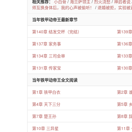
相关推荐：
小白骨
/
海兰萨领主
/
烈火浇愁
/
神启者说
师互换身体后，我的心声被偷听！
/
退婚被拒，实验被
当年铁甲动帝王最新章节
第140章 结发交杯（完结）
第139
第137章 家务事
第136
第134章 三司会审
第133
第131章 传家宝
第130
当年铁甲动帝王全文阅读
第1章 铁甲白衣
第2章 
第4章 天下三分
第5章 
第7章 楚王孙
第8章 
第10章 三异星
第11章