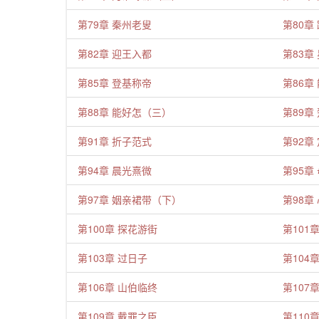
第79章 秦州老叟
第80章
第82章 迎王入都
第83章
第85章 登基称帝
第86章
第88章 能好怎（三）
第89章
第91章 折子范式
第92章
第94章 晨光熹微
第95章
第97章 姻亲裙带（下）
第98章
第100章 探花游街
第101
第103章 过日子
第104
第106章 山伯临终
第107
第109章 戴罪之臣
第110