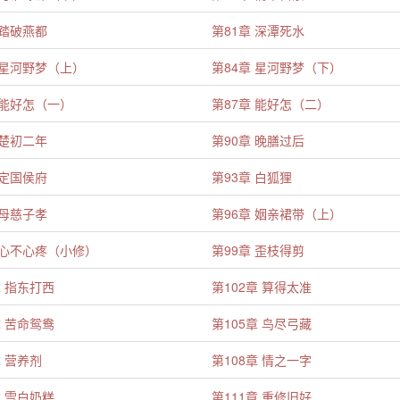
 踏破燕都
第81章 深潭死水
 星河野梦（上）
第84章 星河野梦（下）
 能好怎（一）
第87章 能好怎（二）
 楚初二年
第90章 晚膳过后
 定国侯府
第93章 白狐狸
 母慈子孝
第96章 姻亲裙带（上）
 心不心疼（小修）
第99章 歪枝得剪
章 指东打西
第102章 算得太准
章 苦命鸳鸯
第105章 鸟尽弓藏
章 营养剂
第108章 情之一字
章 雪白奶糕
第111章 重修旧好