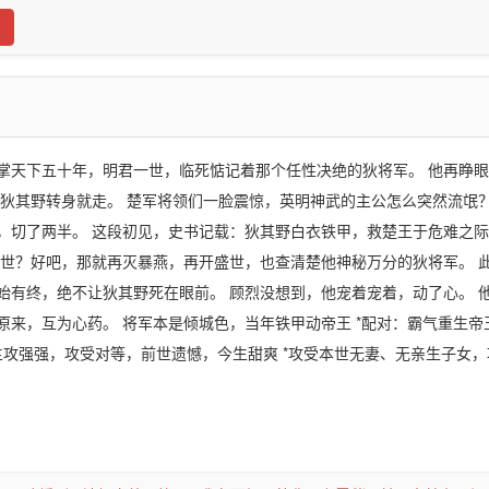
掌天下五十年，明君一世，临死惦记着那个任性决绝的狄将军。 他再睁
 狄其野转身就走。 楚军将领们一脸震惊，英明神武的主公怎么突然流氓？
，切了两半。 这段初见，史书记载：狄其野白衣铁甲，救楚王于危难之
一世？好吧，那就再灭暴燕，再开盛世，也查清楚他神秘万分的狄将军。 
始有终，绝不让狄其野死在眼前。 顾烈没想到，他宠着宠着，动了心。 
原来，互为心药。 将军本是倾城色，当年铁甲动帝王 *配对：霸气重生帝
主攻强强，攻受对等，前世遗憾，今生甜爽 *攻受本世无妻、无亲生子女，