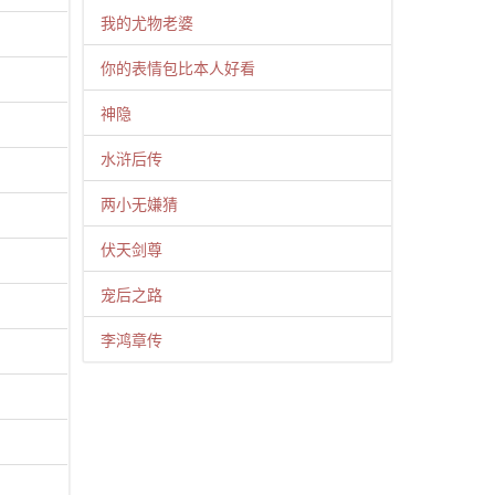
我的尤物老婆
你的表情包比本人好看
神隐
水浒后传
两小无嫌猜
伏天剑尊
宠后之路
李鸿章传