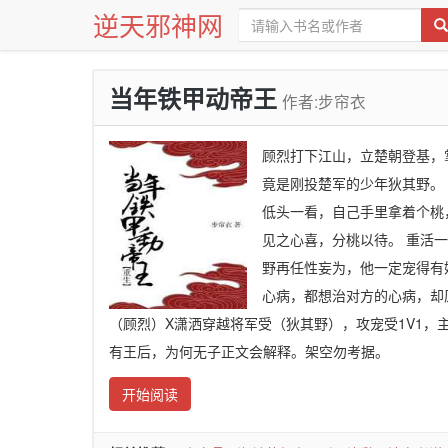
逆天邪神网
当年铁甲动帝王
作者:步帘衣
顾烈打下江山，立楚朝登基，
竟是刚投楚军的少年狄其野。
低头一看，自己手里拿着个桃
见之心喜，分桃以待。 重活
野再任性妄为，他一定宠得有
心病，都想治对方的心病，却
（顾烈）X潇洒穿越将军受（狄其野），攻宠受1V1，
有王后，为何无子正文会解释。架空勿考据。
开始阅读