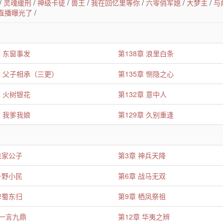
/
灵魂缓刑
/
神级卡徒
/
兽王
/
我在回忆里等你
/
六零俏军媳
/
大梦主
/
与
直播曝光了
/
章 东窗事发
第138章 浪里白条
章 父子相承（三更）
第135章 恻隐之心
章 火树银花
第132章 意中人
章 我爹我娘
第129章 久别重逢
谁家公子
第3章 神兵天降
乡野小民
第6章 战马无双
辞蜀东归
第9章 栖凤祭祖
 一言九鼎
第12章 华夷之辨