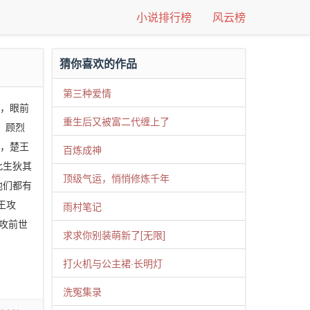
小说排行榜
风云榜
猜你喜欢的作品
第三种爱情
眼，眼前
重生后又被富二代缠上了
 顾烈
际，楚王
百炼成神
此生狄其
顶级气运，悄悄修炼千年
他们都有
王攻
雨村笔记
攻前世
求求你别装萌新了[无限]
打火机与公主裙·长明灯
洗冤集录