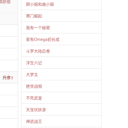
病娇祖
顾小姐和曲小姐
寒门崛起
我有一个秘密
家有Omega初长成
斗罗大陆后卷
浮生六记
大梦主
升序↑
绝世战祖
不死武皇
天宝伏妖录
神武战王