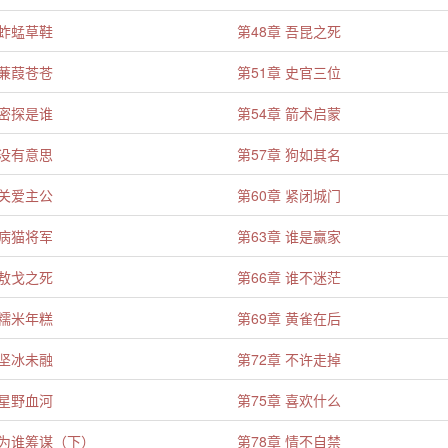
 蚱蜢草鞋
第48章 吾昆之死
 蒹葭苍苍
第51章 史官三位
 密探是谁
第54章 箭术启蒙
 没有意思
第57章 狗如其名
 关爱主公
第60章 紧闭城门
 病猫将军
第63章 谁是赢家
 敖戈之死
第66章 谁不迷茫
 糯米年糕
第69章 黄雀在后
 坚冰未融
第72章 不许走掉
 星野血河
第75章 喜欢什么
 为谁筹谋（下）
第78章 情不自禁