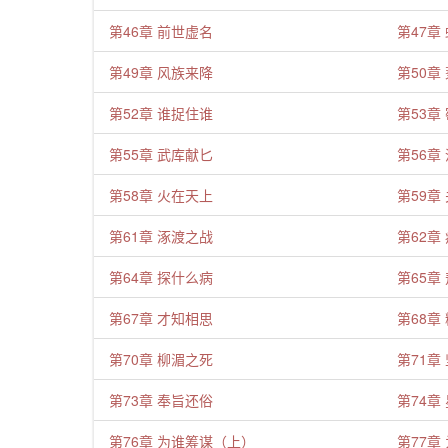
第46章 前世虚名
第47章
第49章 风族来降
第50章
第52章 谁捉住谁
第53章
第55章 武库献匕
第56章
第58章 火在天上
第59章
第61章 涿渡之战
第62章
第64章 探什么病
第65章
第67章 才知相思
第68章
第70章 柳湄之死
第71章
第73章 奉旨还俗
第74章
第76章 为谁筹谋（上）
第77章