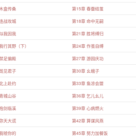
 木盒传桑
第15章 春蚕结茧
 连战攻城
第18章 命中无嗣
 似我因我
第21章 胜将缚归
 我行其野（下）
第24章 作茧自缚
 禁足偏殿
第27章 游园庆功
 既见君子
第30章 幺蛾子
 北上赴约
第33章 鱼凉会盟
 青城山谷
第36章 乞儿幺儿
 抱剑临溪
第39章 心病燃火
 弥天大谎
第42章 算谋风燕
 我唬你的
第45章 努力加餐饭