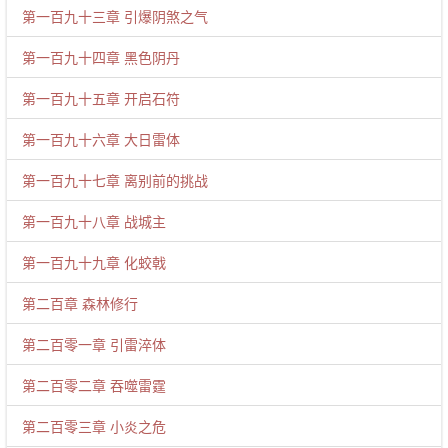
第一百九十三章 引爆阴煞之气
第一百九十四章 黑色阴丹
第一百九十五章 开启石符
第一百九十六章 大日雷体
第一百九十七章 离别前的挑战
第一百九十八章 战城主
第一百九十九章 化蛟戟
第二百章 森林修行
第二百零一章 引雷淬体
第二百零二章 吞噬雷霆
第二百零三章 小炎之危