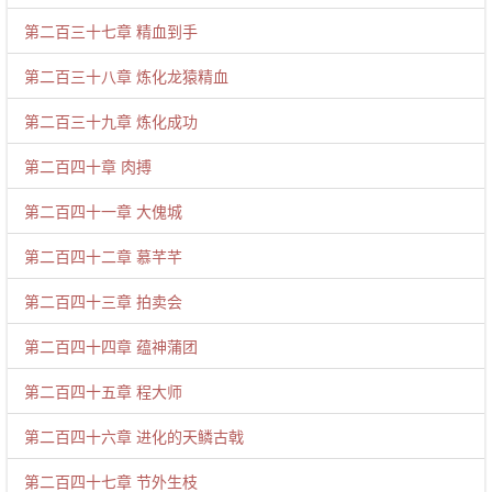
第二百三十七章 精血到手
第二百三十八章 炼化龙猿精血
第二百三十九章 炼化成功
第二百四十章 肉搏
第二百四十一章 大傀城
第二百四十二章 慕芊芊
第二百四十三章 拍卖会
第二百四十四章 蕴神蒲团
第二百四十五章 程大师
第二百四十六章 进化的天鳞古戟
第二百四十七章 节外生枝