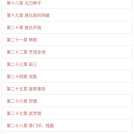
第十八章 元力种子
第十九章 族比前的突破
第二十章 族比开始
第二十一章 林陨
第二十二章 艺惊全场
第二十三章 前三
第二十四章 完胜
第二十五章 接管事务
第二十六章 狩猎
第二十七章 武学馆
第二十八章 奇门印，残篇