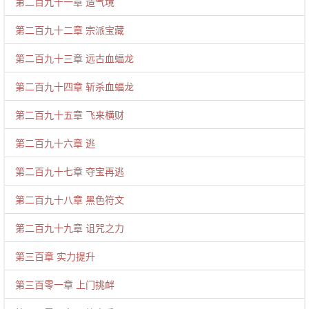
第二百九十一章 造气境
第二百九十二章 宗派宝藏
第二百九十三章 远古血蝠龙
第二百九十四章 斩杀血蝠龙
第二百九十五章 飞来横财
第二百九十六章 逃
第二百九十七章 夺宝再逃
第二百九十八章 黑色符文
第二百九十九章 诅咒之力
第三百章 实力提升
第三百零一章 上门挑衅