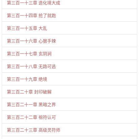
第三百一十三章 造化境大成
第三百一十四章 抢了就跑
第三百一十五章 大乱
第三百一十六章 心狠手辣
第三百一十七章 玄阴涧
第三百一十八章 无路可逃
第三百一十九章 绝境
第三百二十章 封印破解
第三百二十一章 黑暗之界
第三百二十二章 祖符认可
第三百二十三章 高级灵符师