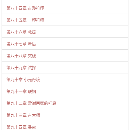
第八十四章 古漩符印
第八十五章 一印符师
第八十六章 救援
第八十七章 断后
第八十八章 突破
第八十九章 试探
第九十章 小元丹境
第九十一章 联姻
第九十二章 雷谢两家的打算
第九十三章 古大师
第九十四章 暴露