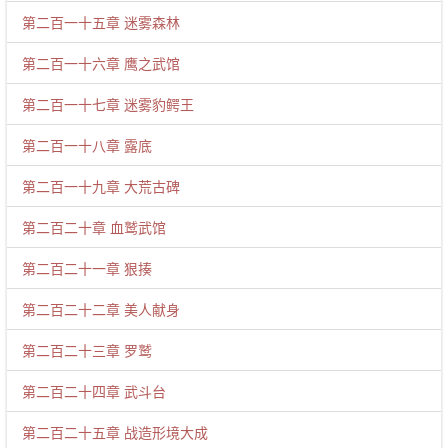
第二百一十五章 迷雾森林
第二百一十六章 鹰之武馆
第二百一十七章 迷雾豹鳄王
第二百一十八章 露底
第二百一十九章 大荒古碑
第二百二十章 血鹫武馆
第二百二十一章 狠揍
第二百二十二章 美人献身
第二百二十三章 罗鹫
第二百二十四章 武斗台
第二百二十五章 战造形境大成