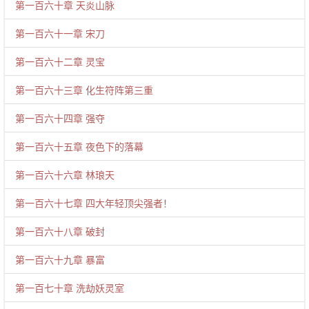
第一百六十章 天炎山脉
第一百六十一章 宋刀
第一百六十二章 灵宝
第一百六十三章 化生符阵第三重
第一百六十四章 强夺
第一百六十五章 夜色下的落幕
第一百六十六章 林琅天
第一百六十七章 四大年轻顶尖强者！
第一百六十八章 破封
第一百六十九章 暴富
第一百七十章 洗劫妖灵室