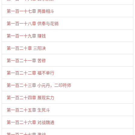
第一百一十七章 两兽相斗
第一百一十八章 供奉与花销
第一百一十九章 赚钱
第一百二十章 三阳决
第一百二十一章 苦修
第一百二十二章 福不单行
第一百二十三章 小元丹，二印符师
第一百二十四章 展现实力
第一百二十五章 生死斗
第一百二十六章 对战魏通
第一百二十七章 激战