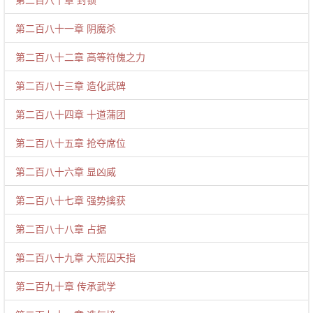
第二百八十一章 阴魔杀
第二百八十二章 高等符傀之力
第二百八十三章 造化武碑
第二百八十四章 十道蒲团
第二百八十五章 抢夺席位
第二百八十六章 显凶威
第二百八十七章 强势擒获
第二百八十八章 占据
第二百八十九章 大荒囚天指
第二百九十章 传承武学