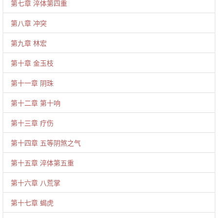
第七章 淬体第四重
第八章 冲突
第九章 林宏
第十章 金玉枝
第十一章 阴珠
第十二章 第十响
第十三章 疗伤
第十四章 五等阴煞之气
第十五章 淬体第五重
第十六章 八荒掌
第十七章 蝎虎