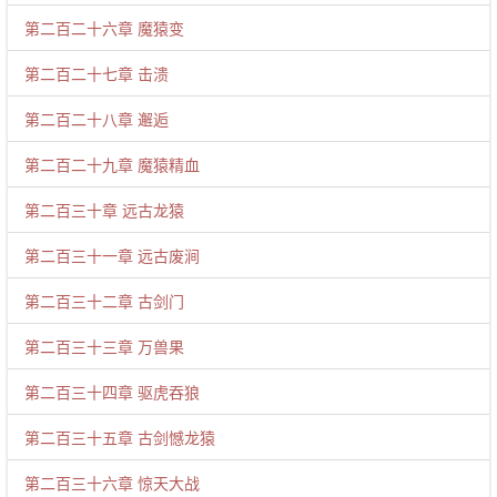
第二百二十六章 魔猿变
第二百二十七章 击溃
第二百二十八章 邂逅
第二百二十九章 魔猿精血
第二百三十章 远古龙猿
第二百三十一章 远古废涧
第二百三十二章 古剑门
第二百三十三章 万兽果
第二百三十四章 驱虎吞狼
第二百三十五章 古剑憾龙猿
第二百三十六章 惊天大战