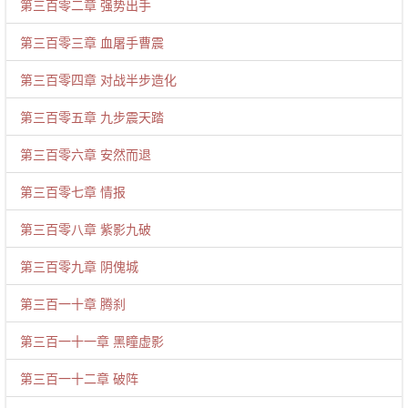
第三百零二章 强势出手
第三百零三章 血屠手曹震
第三百零四章 对战半步造化
第三百零五章 九步震天踏
第三百零六章 安然而退
第三百零七章 情报
第三百零八章 紫影九破
第三百零九章 阴傀城
第三百一十章 腾刹
第三百一十一章 黑瞳虚影
第三百一十二章 破阵