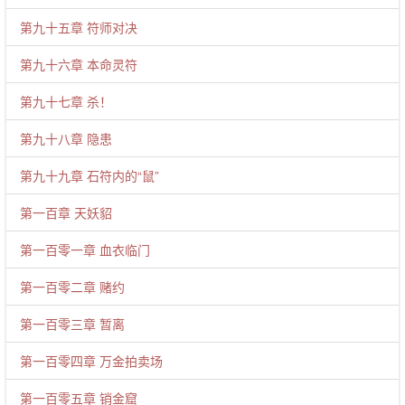
第九十五章 符师对决
第九十六章 本命灵符
第九十七章 杀！
第九十八章 隐患
第九十九章 石符内的“鼠”
第一百章 天妖貂
第一百零一章 血衣临门
第一百零二章 赌约
第一百零三章 暂离
第一百零四章 万金拍卖场
第一百零五章 销金窟