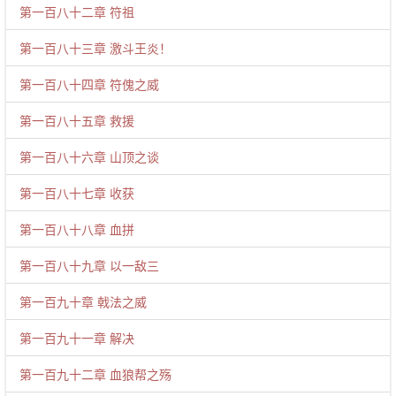
第一百八十二章 符祖
第一百八十三章 激斗王炎！
第一百八十四章 符傀之威
第一百八十五章 救援
第一百八十六章 山顶之谈
第一百八十七章 收获
第一百八十八章 血拼
第一百八十九章 以一敌三
第一百九十章 戟法之威
第一百九十一章 解决
第一百九十二章 血狼帮之殇