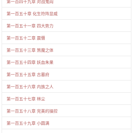
第一百四十九章 对战鬼阎
第一百五十章 化生符阵显威
第一百五十一章 四大势力
第一百五十二章 震慑
第一百五十三章 煞魔之体
第一百五十四章 妖血朱果
第一百五十五章 古墓府
第一百五十六章 内族之人
第一百五十七章 林尘
第一百五十八章 完美的操控
第一百五十九章 小圆满