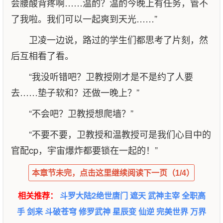
会腰酸背疼啊……温酌？温酌今晚上有任务，管不
了我啦。我们可以一起爽到天光……”
卫凌一边说，路过的学生们都思考了片刻，然
后互相看了看。
“我没听错吧？卫教授刚才是不是约了人要
去……垫子软和？还做一晚上？”
“不会吧？卫教授想爬墙？”
“不要不要，卫教授和温教授可是我们心目中的
官配cp，宇宙爆炸都要锁在一起的！”
本章节未完，点击这里继续阅读下一页（1/4）
相关推荐：
斗罗大陆2绝世唐门
遮天
武神主宰
全职高
手
剑来
斗破苍穹
修罗武神
星辰变
仙逆
完美世界
万界